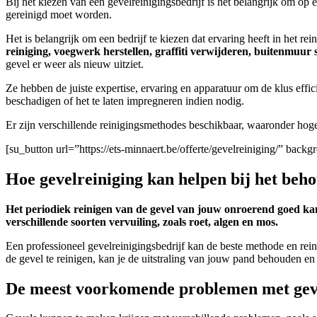
Bij het kiezen van een gevelreinigingsbedrijf is het belangrijk om op 
gereinigd moet worden.
Het is belangrijk om een bedrijf te kiezen dat ervaring heeft in het rei
reiniging, voegwerk herstellen, graffiti verwijderen, buitenmuu
gevel er weer als nieuw uitziet.
Ze hebben de juiste expertise, ervaring en apparatuur om de klus effici
beschadigen of het te laten impregneren indien nodig.
Er zijn verschillende reinigingsmethodes beschikbaar, waaronder hoge 
[su_button url=”https://ets-minnaert.be/offerte/gevelreiniging/” ba
Hoe gevelreiniging kan helpen bij het be
Het periodiek reinigen van de gevel van jouw onroerend goed kan
verschillende soorten vervuiling, zoals roet, algen en mos.
Een professioneel gevelreinigingsbedrijf kan de beste methode en rein
de gevel te reinigen, kan je de uitstraling van jouw pand behouden e
De meest voorkomende problemen met gevel