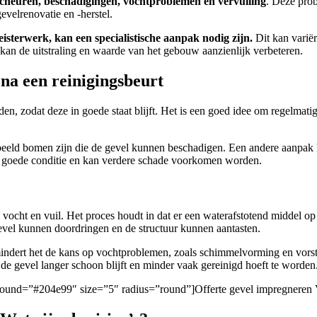
cheuren, beschadigingen, vochtproblemen en vervuiling
. Deze pro
elrenovatie en -herstel.
eisterwerk, kan een specialistische aanpak nodig zijn.
Dit kan varië
kan de uitstraling en waarde van het gebouw aanzienlijk verbeteren.
na een reinigingsbeurt
en, zodat deze in goede staat blijft. Het is een goed idee om regelmatig
rbeeld bomen zijn die de gevel kunnen beschadigen. Een andere aanpak 
 in goede conditie en kan verdere schade voorkomen worden.
ocht en vuil. Het proces houdt in dat er een waterafstotend middel op 
gevel kunnen doordringen en de structuur kunnen aantasten.
mindert het de kans op vochtproblemen, zoals schimmelvorming en vorst
de gevel langer schoon blijft en minder vaak gereinigd hoeft te worden
ckground=”#204e99″ size=”5″ radius=”round”]Offerte gevel impregneren