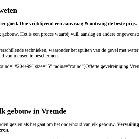
 weten
ier goed. Doe vrijblijvend een aanvraag & ontvang de beste prijs.
k gebouw. Het is een proces waarbij vuil, aanslag en andere ongewenste
rschillende technieken, waaronder het spuiten van de gevel met water
heid van mensen te beschermen.
ckground=”#204e99″ size=”5″ radius=”round”]Offerte gevelreiniging Vre
elk gebouw in Vremde
worden gezien als het gaat om het onderhoud van elk gebouw.
Vervuiling
eren.