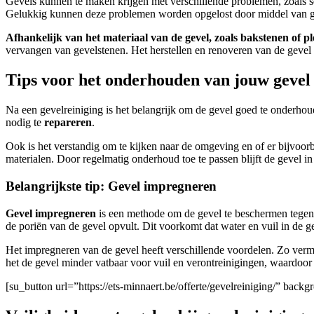
Gevels kunnen te maken krijgen met verschillende problemen, zoals s
Gelukkig kunnen deze problemen worden opgelost door middel van gev
Afhankelijk van het materiaal van de gevel, zoals bakstenen of pl
vervangen van gevelstenen. Het herstellen en renoveren van de gevel 
Tips voor het onderhouden van jouw gevel 
Na een gevelreiniging is het belangrijk om de gevel goed te onderhoud
nodig te
repareren
.
Ook is het verstandig om te kijken naar de omgeving en of er bijvoo
materialen. Door regelmatig onderhoud toe te passen blijft de gevel
Belangrijkste tip: Gevel impregneren
Gevel impregneren
is een methode om de gevel te beschermen tegen v
de poriën van de gevel opvult. Dit voorkomt dat water en vuil in de 
Het impregneren van de gevel heeft verschillende voordelen. Zo ver
het de gevel minder vatbaar voor vuil en verontreinigingen, waardoor 
[su_button url=”https://ets-minnaert.be/offerte/gevelreiniging/” ba