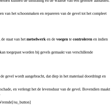
blemen kunnen de uitstraling en de waarde van een gebouw aantasten.
ren van het schoonmaken en repareren van de gevel tot het compleet
 de staat van het
metselwerk
en de
voegen
te
controleren
en indien
kan toegepast worden bij gevels gemaakt van verschillende
de gevel wordt aangebracht, dat diep in het materiaal doordringt en
schade, en verlengt het de levensduur van de gevel. Bovendien maakt
.
 Vremde[/su_button]