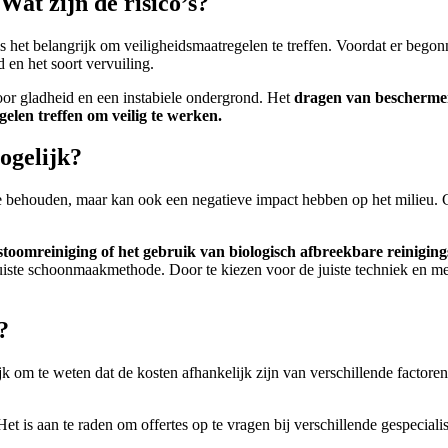
Wat zijn de risico’s?
s het belangrijk om veiligheidsmaatregelen te treffen. Voordat er beg
 en het soort vervuiling.
r gladheid en een instabiele ondergrond. Het
dragen van bescherme
elen treffen om veilig te werken.
mogelijk?
 te behouden, maar kan ook een negatieve impact hebben op het milieu. 
stoomreiniging of het gebruik van biologisch afbreekbare reinigi
juiste schoonmaakmethode. Door te kiezen voor de juiste techniek en m
?
k om te weten dat de kosten afhankelijk zijn van verschillende factoren,
et is aan te raden om offertes op te vragen bij verschillende gespeciali