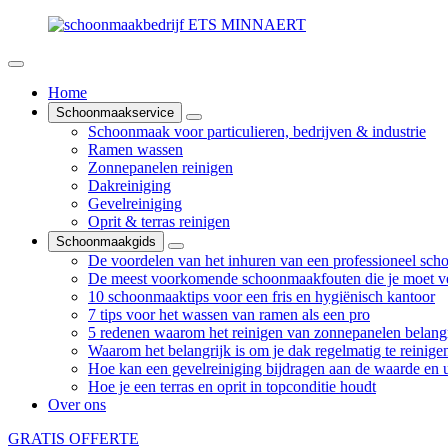
Home
Schoonmaakservice
Schoonmaak voor particulieren, bedrijven & industrie
Ramen wassen
Zonnepanelen reinigen
Dakreiniging
Gevelreiniging
Oprit & terras reinigen
Schoonmaakgids
De voordelen van het inhuren van een professioneel sch
De meest voorkomende schoonmaakfouten die je moet v
10 schoonmaaktips voor een fris en hygiënisch kantoor
7 tips voor het wassen van ramen als een pro
5 redenen waarom het reinigen van zonnepanelen belangr
Waarom het belangrijk is om je dak regelmatig te reinige
Hoe kan een gevelreiniging bijdragen aan de waarde en ui
Hoe je een terras en oprit in topconditie houdt
Over ons
GRATIS OFFERTE