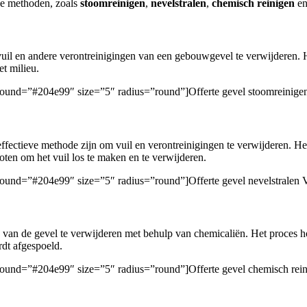
de methoden, zoals
stoomreinigen
,
nevelstralen
,
chemisch reinigen
e
il en andere verontreinigingen van een gebouwgevel te verwijderen. Het
et milieu.
ckground=”#204e99″ size=”5″ radius=”round”]Offerte gevel stoomreinig
ffectieve methode zijn om vuil en verontreinigingen te verwijderen. Het
oten om het vuil los te maken en te verwijderen.
ckground=”#204e99″ size=”5″ radius=”round”]Offerte gevel nevelstralen
van de gevel te verwijderen met behulp van chemicaliën. Het proces ho
rdt afgespoeld.
ckground=”#204e99″ size=”5″ radius=”round”]Offerte gevel chemisch re