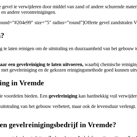
e gevel te verwijderen door middel van zand of andere schurende mater
ti en andere verontreinigingen.
ckground=”#204e99″ size=”5″ radius=”round”]Offerte gevel zandstralen 
n?
ig te laten reinigen om de uitstraling en duurzaamheid van het gebouw 
aar een gevelreiniging te laten uitvoeren,
waarbij chemische reiniging
ben met gevelreiniging en de gekozen reinigingsmethode goed kunnen uit
ging in Vremde
le voordelen bieden. Een
gevelreiniging
kan hardnekkig vuil verwijdere
e uitstraling van het gebouw verbetert, maar ook de levensduur verlengt
een gevelreinigingsbedrijf in Vremde?