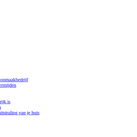
oonmaakbedrijf
ermijden
ijk is
n
tstraling van je huis