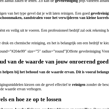
een aantal zaken te letten. Zo kan de
gevelreiniging
prijs variëren afhan
nigen van het type gevel dat je wilt laten reinigen.
Een goed
gevelreinig
r schoonmaken, zandstralen voor het verwijderen van kleine korrel
ënt en veilig uit te voeren.
Een professioneel bedrijf zal ook rekening
druk en chemische reiniging, en het is belangrijk om een bedrijf te kiez
ckground=”#204e99″ size=”5″ radius=”round”]Offerte gevelreiniging Vre
houd van de waarde van jouw onroerend goed
 helpen bij het behoud van de waarde ervan. Dit is vooral belangr
igingsmiddelen kiezen om de gevel effectief te
reinigen
zonder de besc
n de waarde ervan verhogen.
s en hoe ze op te lossen