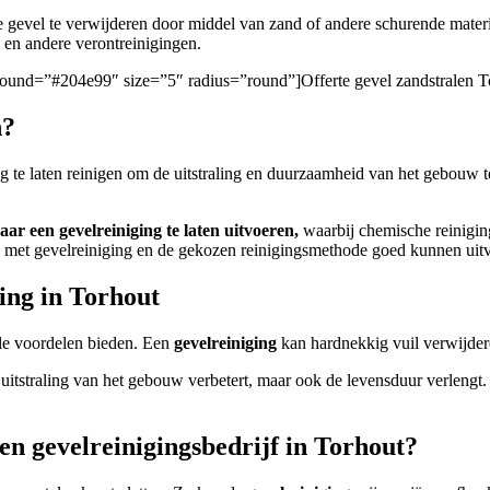
e gevel te verwijderen door middel van zand of andere schurende mater
ti en andere verontreinigingen.
ckground=”#204e99″ size=”5″ radius=”round”]Offerte gevel zandstralen T
n?
ig te laten reinigen om de uitstraling en duurzaamheid van het gebouw 
aar een gevelreiniging te laten uitvoeren,
waarbij chemische reiniging
ben met gevelreiniging en de gekozen reinigingsmethode goed kunnen uit
ing in Torhout
le voordelen bieden. Een
gevelreiniging
kan hardnekkig vuil verwijdere
e uitstraling van het gebouw verbetert, maar ook de levensduur verlengt
een gevelreinigingsbedrijf in Torhout?