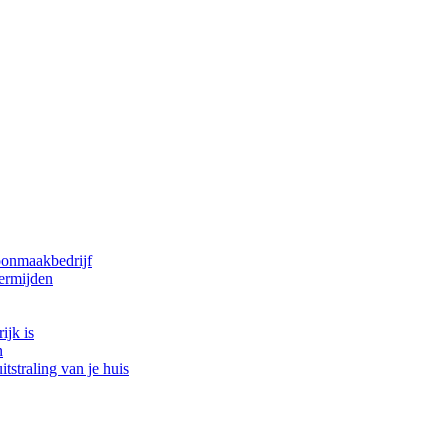
oonmaakbedrijf
ermijden
ijk is
n
tstraling van je huis