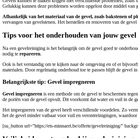
Gevels kunnen te maken krijgen met verschillende problemen, zoals s
Gelukkig kunnen deze problemen worden opgelost door middel van gev
Afhankelijk van het materiaal van de gevel, zoals bakstenen of pl
vervangen van gevelstenen. Het herstellen en renoveren van de gevel 
Tips voor het onderhouden van jouw gevel 
Na een gevelreiniging is het belangrijk om de gevel goed te onderhoud
nodig te
repareren
.
Ook is het verstandig om te kijken naar de omgeving en of er bijvoo
materialen. Door regelmatig onderhoud toe te passen blijft de gevel
Belangrijkste tip: Gevel impregneren
Gevel impregneren
is een methode om de gevel te beschermen tegen v
de poriën van de gevel opvult. Dit voorkomt dat water en vuil in de 
Het impregneren van de gevel heeft verschillende voordelen. Zo ver
het de gevel minder vatbaar voor vuil en verontreinigingen, waardoor 
[su_button url=”https://ets-minnaert.be/offerte/gevelreiniging/” ba