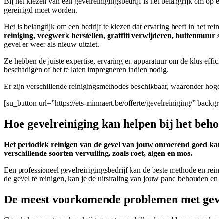
Bij het kiezen van een gevelreinigingsbedrijf is het belangrijk om op 
gereinigd moet worden.
Het is belangrijk om een bedrijf te kiezen dat ervaring heeft in het rei
reiniging, voegwerk herstellen, graffiti verwijderen, buitenmuu
gevel er weer als nieuw uitziet.
Ze hebben de juiste expertise, ervaring en apparatuur om de klus effici
beschadigen of het te laten impregneren indien nodig.
Er zijn verschillende reinigingsmethodes beschikbaar, waaronder hoge 
[su_button url=”https://ets-minnaert.be/offerte/gevelreiniging/” ba
Hoe gevelreiniging kan helpen bij het be
Het periodiek reinigen van de gevel van jouw onroerend goed kan
verschillende soorten vervuiling, zoals roet, algen en mos.
Een professioneel gevelreinigingsbedrijf kan de beste methode en rein
de gevel te reinigen, kan je de uitstraling van jouw pand behouden e
De meest voorkomende problemen met gevel