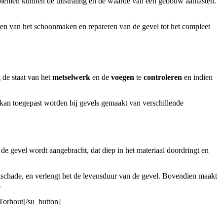
blemen kunnen de uitstraling en de waarde van een gebouw aantasten.
ren van het schoonmaken en repareren van de gevel tot het compleet
 de staat van het
metselwerk
en de
voegen
te
controleren
en indien
kan toegepast worden bij gevels gemaakt van verschillende
de gevel wordt aangebracht, dat diep in het materiaal doordringt en
schade, en verlengt het de levensduur van de gevel. Bovendien maakt
.
Torhout[/su_button]