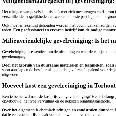
Veiligheidsmaatregelen bij gevelreiniging: 
Het reinigen van gevels kan risico’s met zich meebrengen en daarom i
verschillende mogelijkheden en welke het beste past bij de ondergrond
Ook moet er rekening gehouden worden met vocht, dat kan zorgen voo
raden.
Een professioneel en ervaren bedrijf kan de nodige maatreg
Milieuvriendelijke gevelreiniging: Is het 
Gevelreiniging is essentieel om de uitstraling en waarde van je pand
gevelreiniging.
Door het gebruik van duurzame materialen en technieken, zoals 
soort aanslag en de beschermlaag op de gevel zijn bepalend voor de 
uitgevoerd.
Hoeveel kost een gevelreiniging in Torhou
Ben je benieuwd naar de kostprijs van gevelreiniging? Het is belangrij
opgebouwd, het type vervuiling en de gekozen reinigingsmethode.
Over het algemeen is chemisch reinigen en zandstralen duurder.
H
dat je een goede prijs betaalt voor een kwalitatieve reiniging.