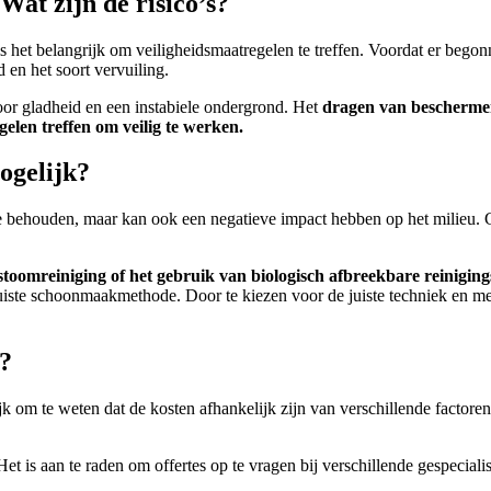
Wat zijn de risico’s?
s het belangrijk om veiligheidsmaatregelen te treffen. Voordat er beg
 en het soort vervuiling.
r gladheid en een instabiele ondergrond. Het
dragen van bescherme
elen treffen om veilig te werken.
mogelijk?
 te behouden, maar kan ook een negatieve impact hebben op het milieu. 
stoomreiniging of het gebruik van biologisch afbreekbare reinigi
juiste schoonmaakmethode. Door te kiezen voor de juiste techniek en m
t?
k om te weten dat de kosten afhankelijk zijn van verschillende factoren,
et is aan te raden om offertes op te vragen bij verschillende gespeciali