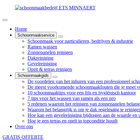
Home
Schoonmaakservice
Schoonmaak voor particulieren, bedrijven & industrie
Ramen wassen
Zonnepanelen reinigen
Dakreiniging
Gevelreiniging
Oprit & terras reinigen
Schoonmaakgids
De voordelen van het inhuren van een professioneel sch
De meest voorkomende schoonmaakfouten die je moet v
10 schoonmaaktips voor een fris en hygiënisch kantoor
7 tips voor het wassen van ramen als een pro
5 redenen waarom het reinigen van zonnepanelen belangr
Waarom het belangrijk is om je dak regelmatig te reinige
Hoe kan een gevelreiniging bijdragen aan de waarde en ui
Hoe je een terras en oprit in topconditie houdt
Over ons
GRATIS OFFERTE