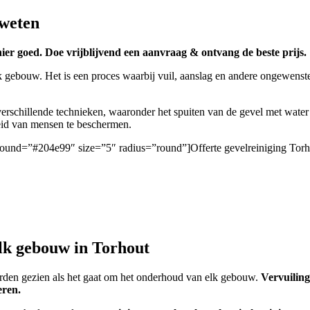
 weten
hier goed. Doe vrijblijvend een aanvraag & ontvang de beste prijs.
k gebouw. Het is een proces waarbij vuil, aanslag en andere ongewenste
rschillende technieken, waaronder het spuiten van de gevel met water
heid van mensen te beschermen.
ckground=”#204e99″ size=”5″ radius=”round”]Offerte gevelreiniging Torh
elk gebouw in Torhout
worden gezien als het gaat om het onderhoud van elk gebouw.
Vervuiling
eren.