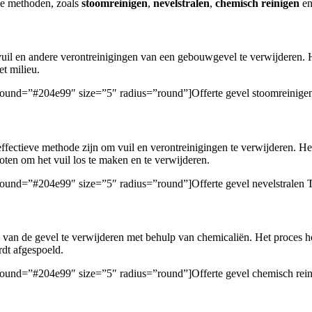
de methoden, zoals
stoomreinigen
,
nevelstralen
,
chemisch reinigen
e
il en andere verontreinigingen van een gebouwgevel te verwijderen. Het
et milieu.
ckground=”#204e99″ size=”5″ radius=”round”]Offerte gevel stoomreinige
ffectieve methode zijn om vuil en verontreinigingen te verwijderen. Het
oten om het vuil los te maken en te verwijderen.
kground=”#204e99″ size=”5″ radius=”round”]Offerte gevel nevelstralen 
van de gevel te verwijderen met behulp van chemicaliën. Het proces ho
rdt afgespoeld.
ckground=”#204e99″ size=”5″ radius=”round”]Offerte gevel chemisch rei