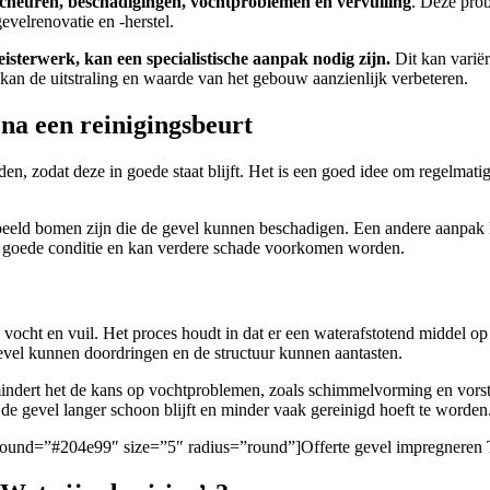
cheuren, beschadigingen, vochtproblemen en vervuiling
. Deze pro
elrenovatie en -herstel.
eisterwerk, kan een specialistische aanpak nodig zijn.
Dit kan varië
kan de uitstraling en waarde van het gebouw aanzienlijk verbeteren.
na een reinigingsbeurt
en, zodat deze in goede staat blijft. Het is een goed idee om regelmatig
rbeeld bomen zijn die de gevel kunnen beschadigen. Een andere aanpak 
 in goede conditie en kan verdere schade voorkomen worden.
ocht en vuil. Het proces houdt in dat er een waterafstotend middel op 
gevel kunnen doordringen en de structuur kunnen aantasten.
mindert het de kans op vochtproblemen, zoals schimmelvorming en vorst
de gevel langer schoon blijft en minder vaak gereinigd hoeft te worden
ckground=”#204e99″ size=”5″ radius=”round”]Offerte gevel impregneren 