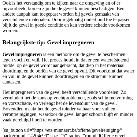
Ook is het verstandig om te kijken naar de omgeving en of er
bijvoorbeeld bomen zijn die de gevel kunnen beschadigen. Een
andere aanpak kan toegepast worden bij gevels gemaakt van
verschillende materialen. Door regelmatig onderhoud toe te passen
blijft de gevel in goede conditie en kan verdere schade voorkomen
worden.
Belangrijkste tip: Gevel impregneren
Gevel impregneren
is een methode om de gevel te beschermen
tegen vocht en vuil. Het proces houdt in dat er een waterafstotend
middel op de gevel wordt aangebracht, dat diep in het materiaal
doordringt en de poriën van de gevel opvult. Dit voorkomt dat water
en vuil in de gevel kunnen doordringen en de structuur kunnen
aantasten.
Het impregneren van de gevel heeft verschillende voordelen. Zo
vermindert het de kans op vochtproblemen, zoals schimmelvorming
en vorstschade, en verlengt het de levensduur van de gevel.
Bovendien maakt het de gevel minder vatbaar voor vuil en
verontreinigingen, waardoor de gevel langer schoon blijft en minder
vaak gereinigd hoeft te worden.
[su_button url=”https://ets-minnaert.be/offerte/gevelreiniging/”
background=”#204e99″ size=”5″ radius=”round”]Offerte gevel