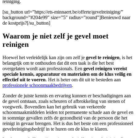
reiniging.
[su_button url=”https://ets-minnaert.be/offerte/gevelreiniging/”
background=”#204e99″ size=”5″ radius=”round”]Benieuwd naar
de kostprijs?[/su_button]
Waarom je niet zelf je gevel moet
reinigen
Hoewel het verleidelijk kan zijn om zelf je
gevel te reinigen
, is het
belangrijk om te onthouden dat dit een taak is die het best
overgelaten wordt aan professionals. Een
gevel reinigen
vereist
speciale kennis, apparatuur en materialen om de klus veilig en
effectief uit te voeren
. Het is beter om dit uit te besteden aan
professionele schoonmaakbedrijven
.
Zonder de juiste kennis en ervaring kunnen er beschadigingen aan
de gevel ontstaan, zoals scheuren of afbrokkeling van stenen of
voegwerk. Bovendien kan het gebruik van verkeerde
schoonmaakmiddelen leiden tot permanente schade aan de gevel en
in sommige gevallen zelfs de gezondheid van de persoon die het
reinigt in gevaar brengen. Het is dus het beste om een professioneel
gevelreinigingsbedrijf in te huren om de klus te klaren.