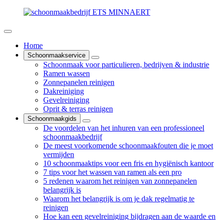
Home
Schoonmaakservice
Schoonmaak voor particulieren, bedrijven & industrie
Ramen wassen
Zonnepanelen reinigen
Dakreiniging
Gevelreiniging
Oprit & terras reinigen
Schoonmaakgids
De voordelen van het inhuren van een professioneel
schoonmaakbedrijf
De meest voorkomende schoonmaakfouten die je moet
vermijden
10 schoonmaaktips voor een fris en hygiënisch kantoor
7 tips voor het wassen van ramen als een pro
5 redenen waarom het reinigen van zonnepanelen
belangrijk is
Waarom het belangrijk is om je dak regelmatig te
reinigen
Hoe kan een gevelreiniging bijdragen aan de waarde en