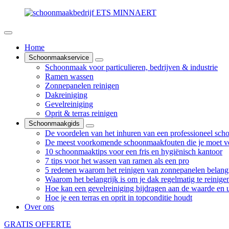
Home
Schoonmaakservice
Schoonmaak voor particulieren, bedrijven & industrie
Ramen wassen
Zonnepanelen reinigen
Dakreiniging
Gevelreiniging
Oprit & terras reinigen
Schoonmaakgids
De voordelen van het inhuren van een professioneel sch
De meest voorkomende schoonmaakfouten die je moet v
10 schoonmaaktips voor een fris en hygiënisch kantoor
7 tips voor het wassen van ramen als een pro
5 redenen waarom het reinigen van zonnepanelen belangr
Waarom het belangrijk is om je dak regelmatig te reinige
Hoe kan een gevelreiniging bijdragen aan de waarde en ui
Hoe je een terras en oprit in topconditie houdt
Over ons
GRATIS OFFERTE