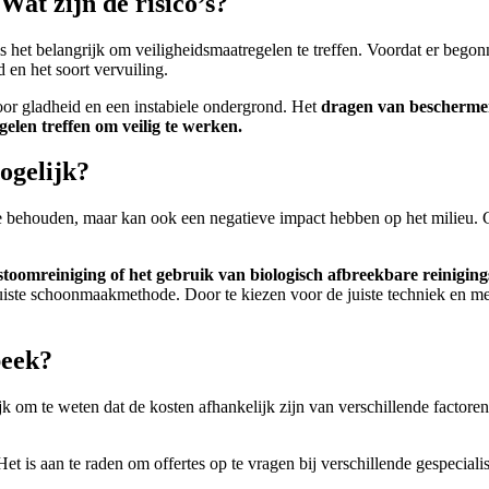
Wat zijn de risico’s?
s het belangrijk om veiligheidsmaatregelen te treffen. Voordat er beg
 en het soort vervuiling.
r gladheid en een instabiele ondergrond. Het
dragen van bescherme
elen treffen om veilig te werken.
mogelijk?
 te behouden, maar kan ook een negatieve impact hebben op het milieu. 
stoomreiniging of het gebruik van biologisch afbreekbare reinigi
juiste schoonmaakmethode. Door te kiezen voor de juiste techniek en m
beek?
k om te weten dat de kosten afhankelijk zijn van verschillende factoren,
et is aan te raden om offertes op te vragen bij verschillende gespeciali