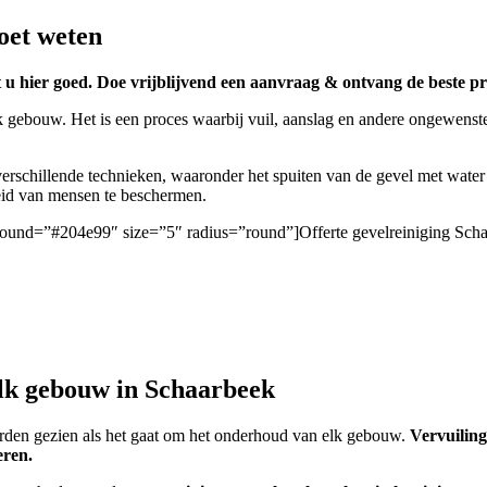
oet weten
 u hier goed. Doe vrijblijvend een aanvraag & ontvang de beste pri
k gebouw. Het is een proces waarbij vuil, aanslag en andere ongewenste
rschillende technieken, waaronder het spuiten van de gevel met water
heid van mensen te beschermen.
ckground=”#204e99″ size=”5″ radius=”round”]Offerte gevelreiniging Sch
elk gebouw in Schaarbeek
worden gezien als het gaat om het onderhoud van elk gebouw.
Vervuiling
eren.