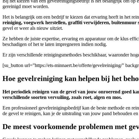
Bij het kiezen van een gevelreinigingsbedrijf is het belangrijk om op 
gereinigd moet worden.
Het is belangrijk om een bedrijf te kiezen dat ervaring heeft in het rei
reiniging, voegwerk herstellen, graffiti verwijderen, buitenmuu
gevel er weer als nieuw uitziet.
Ze hebben de juiste expertise, ervaring en apparatuur om de klus effici
beschadigen of het te laten impregneren indien nodig.
Er zijn verschillende reinigingsmethodes beschikbaar, waaronder hoge 
[su_button url=”https://ets-minnaert.be/offerte/gevelreiniging/” ba
Hoe gevelreiniging kan helpen bij het be
Het periodiek reinigen van de gevel van jouw onroerend goed kan
verschillende soorten vervuiling, zoals roet, algen en mos.
Een professioneel gevelreinigingsbedrijf kan de beste methode en rein
de gevel te reinigen, kan je de uitstraling van jouw pand behouden e
De meest voorkomende problemen met gevel