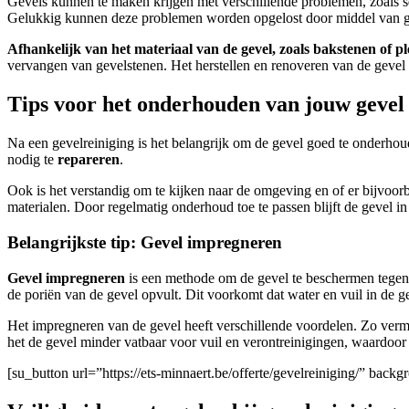
Gevels kunnen te maken krijgen met verschillende problemen, zoals s
Gelukkig kunnen deze problemen worden opgelost door middel van gev
Afhankelijk van het materiaal van de gevel, zoals bakstenen of pl
vervangen van gevelstenen. Het herstellen en renoveren van de gevel 
Tips voor het onderhouden van jouw gevel 
Na een gevelreiniging is het belangrijk om de gevel goed te onderhoud
nodig te
repareren
.
Ook is het verstandig om te kijken naar de omgeving en of er bijvoo
materialen. Door regelmatig onderhoud toe te passen blijft de gevel
Belangrijkste tip: Gevel impregneren
Gevel impregneren
is een methode om de gevel te beschermen tegen v
de poriën van de gevel opvult. Dit voorkomt dat water en vuil in de 
Het impregneren van de gevel heeft verschillende voordelen. Zo ver
het de gevel minder vatbaar voor vuil en verontreinigingen, waardoor 
[su_button url=”https://ets-minnaert.be/offerte/gevelreiniging/” ba