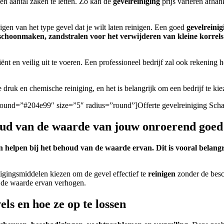
een aantal zaken te letten. Zo kan de
gevelreiniging
prijs variëren afhan
nigen van het type gevel dat je wilt laten reinigen.
Een goed
gevelreinig
r schoonmaken, zandstralen voor het verwijderen van kleine korrel
ënt en veilig uit te voeren.
Een professioneel bedrijf zal ook rekening
druk en chemische reiniging, en het is belangrijk om een bedrijf te kiez
ckground=”#204e99″ size=”5″ radius=”round”]Offerte gevelreiniging Sch
houd van de waarde van jouw onroerend goed
 helpen bij het behoud van de waarde ervan. Dit is vooral belangr
igingsmiddelen kiezen om de gevel effectief te
reinigen
zonder de besc
n de waarde ervan verhogen.
s en hoe ze op te lossen