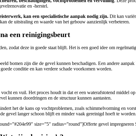
cheuren, beschadigingen, vochtproblemen en vervuiling
. Deze pro
elrenovatie en -herstel.
eisterwerk, kan een specialistische aanpak nodig zijn.
Dit kan varië
kan de uitstraling en waarde van het gebouw aanzienlijk verbeteren.
na een reinigingsbeurt
en, zodat deze in goede staat blijft. Het is een goed idee om regelmatig
rbeeld bomen zijn die de gevel kunnen beschadigen. Een andere aanpak 
 in goede conditie en kan verdere schade voorkomen worden.
ocht en vuil. Het proces houdt in dat er een waterafstotend middel op 
gevel kunnen doordringen en de structuur kunnen aantasten.
mindert het de kans op vochtproblemen, zoals schimmelvorming en vorst
de gevel langer schoon blijft en minder vaak gereinigd hoeft te worden
ckground=”#204e99″ size=”5″ radius=”round”]Offerte gevel impregneren