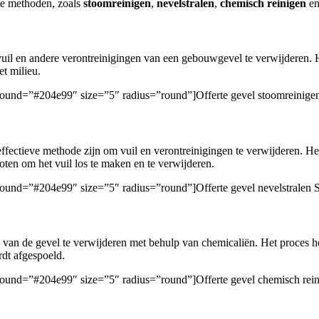
de methoden, zoals
stoomreinigen
,
nevelstralen
,
chemisch reinigen
e
il en andere verontreinigingen van een gebouwgevel te verwijderen. Het
et milieu.
ckground=”#204e99″ size=”5″ radius=”round”]Offerte gevel stoomreinige
ffectieve methode zijn om vuil en verontreinigingen te verwijderen. Het
oten om het vuil los te maken en te verwijderen.
ckground=”#204e99″ size=”5″ radius=”round”]Offerte gevel nevelstralen 
van de gevel te verwijderen met behulp van chemicaliën. Het proces ho
rdt afgespoeld.
ckground=”#204e99″ size=”5″ radius=”round”]Offerte gevel chemisch rei