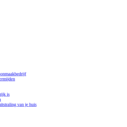
oonmaakbedrijf
ermijden
ijk is
n
tstraling van je huis