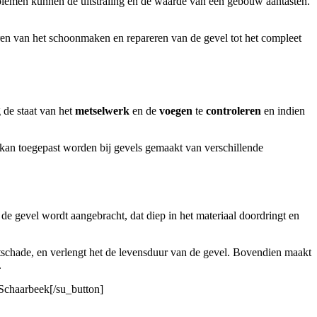
blemen kunnen de uitstraling en de waarde van een gebouw aantasten.
ren van het schoonmaken en repareren van de gevel tot het compleet
 de staat van het
metselwerk
en de
voegen
te
controleren
en indien
kan toegepast worden bij gevels gemaakt van verschillende
de gevel wordt aangebracht, dat diep in het materiaal doordringt en
schade, en verlengt het de levensduur van de gevel. Bovendien maakt
.
 Schaarbeek[/su_button]