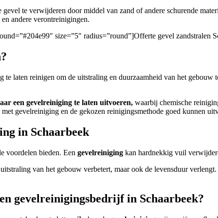
e gevel te verwijderen door middel van zand of andere schurende mater
ti en andere verontreinigingen.
ckground=”#204e99″ size=”5″ radius=”round”]Offerte gevel zandstralen 
n?
ig te laten reinigen om de uitstraling en duurzaamheid van het gebouw 
aar een gevelreiniging te laten uitvoeren,
waarbij chemische reiniging
ben met gevelreiniging en de gekozen reinigingsmethode goed kunnen uit
ging in Schaarbeek
le voordelen bieden. Een
gevelreiniging
kan hardnekkig vuil verwijdere
e uitstraling van het gebouw verbetert, maar ook de levensduur verlengt
een gevelreinigingsbedrijf in Schaarbeek?