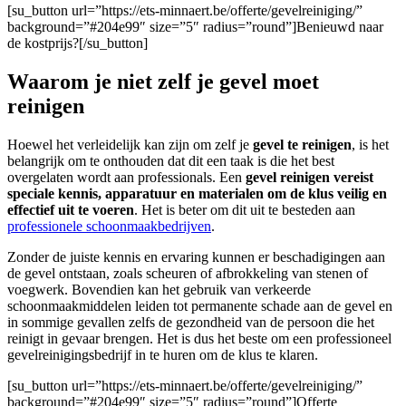
[su_button url=”https://ets-minnaert.be/offerte/gevelreiniging/”
background=”#204e99″ size=”5″ radius=”round”]Benieuwd naar
de kostprijs?[/su_button]
Waarom je niet zelf je gevel moet
reinigen
Hoewel het verleidelijk kan zijn om zelf je
gevel te reinigen
, is het
belangrijk om te onthouden dat dit een taak is die het best
overgelaten wordt aan professionals. Een
gevel reinigen
vereist
speciale kennis, apparatuur en materialen om de klus veilig en
effectief uit te voeren
. Het is beter om dit uit te besteden aan
professionele schoonmaakbedrijven
.
Zonder de juiste kennis en ervaring kunnen er beschadigingen aan
de gevel ontstaan, zoals scheuren of afbrokkeling van stenen of
voegwerk. Bovendien kan het gebruik van verkeerde
schoonmaakmiddelen leiden tot permanente schade aan de gevel en
in sommige gevallen zelfs de gezondheid van de persoon die het
reinigt in gevaar brengen. Het is dus het beste om een professioneel
gevelreinigingsbedrijf in te huren om de klus te klaren.
[su_button url=”https://ets-minnaert.be/offerte/gevelreiniging/”
background=”#204e99″ size=”5″ radius=”round”]Offerte