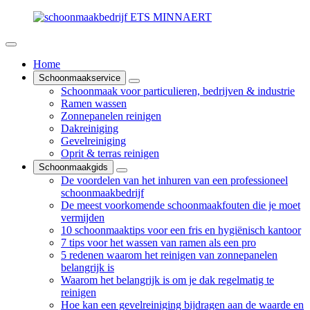
Home
Schoonmaakservice
Schoonmaak voor particulieren, bedrijven & industrie
Ramen wassen
Zonnepanelen reinigen
Dakreiniging
Gevelreiniging
Oprit & terras reinigen
Schoonmaakgids
De voordelen van het inhuren van een professioneel
schoonmaakbedrijf
De meest voorkomende schoonmaakfouten die je moet
vermijden
10 schoonmaaktips voor een fris en hygiënisch kantoor
7 tips voor het wassen van ramen als een pro
5 redenen waarom het reinigen van zonnepanelen
belangrijk is
Waarom het belangrijk is om je dak regelmatig te
reinigen
Hoe kan een gevelreiniging bijdragen aan de waarde en