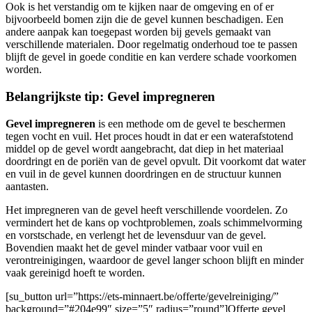
Ook is het verstandig om te kijken naar de omgeving en of er
bijvoorbeeld bomen zijn die de gevel kunnen beschadigen. Een
andere aanpak kan toegepast worden bij gevels gemaakt van
verschillende materialen. Door regelmatig onderhoud toe te passen
blijft de gevel in goede conditie en kan verdere schade voorkomen
worden.
Belangrijkste tip: Gevel impregneren
Gevel impregneren
is een methode om de gevel te beschermen
tegen vocht en vuil. Het proces houdt in dat er een waterafstotend
middel op de gevel wordt aangebracht, dat diep in het materiaal
doordringt en de poriën van de gevel opvult. Dit voorkomt dat water
en vuil in de gevel kunnen doordringen en de structuur kunnen
aantasten.
Het impregneren van de gevel heeft verschillende voordelen. Zo
vermindert het de kans op vochtproblemen, zoals schimmelvorming
en vorstschade, en verlengt het de levensduur van de gevel.
Bovendien maakt het de gevel minder vatbaar voor vuil en
verontreinigingen, waardoor de gevel langer schoon blijft en minder
vaak gereinigd hoeft te worden.
[su_button url=”https://ets-minnaert.be/offerte/gevelreiniging/”
background=”#204e99″ size=”5″ radius=”round”]Offerte gevel