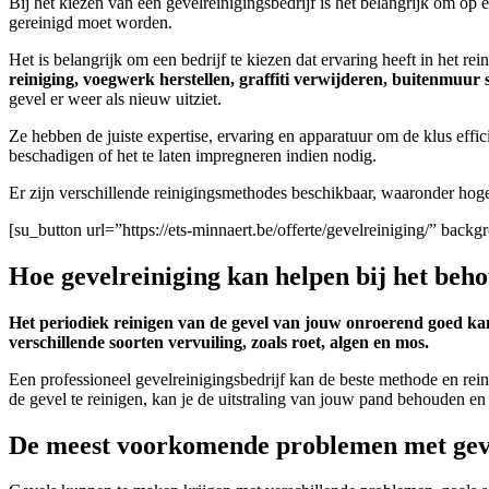
Bij het kiezen van een gevelreinigingsbedrijf is het belangrijk om op 
gereinigd moet worden.
Het is belangrijk om een bedrijf te kiezen dat ervaring heeft in het rei
reiniging, voegwerk herstellen, graffiti verwijderen, buitenmuu
gevel er weer als nieuw uitziet.
Ze hebben de juiste expertise, ervaring en apparatuur om de klus effici
beschadigen of het te laten impregneren indien nodig.
Er zijn verschillende reinigingsmethodes beschikbaar, waaronder hoge 
[su_button url=”https://ets-minnaert.be/offerte/gevelreiniging/” ba
Hoe gevelreiniging kan helpen bij het be
Het periodiek reinigen van de gevel van jouw onroerend goed kan
verschillende soorten vervuiling, zoals roet, algen en mos.
Een professioneel gevelreinigingsbedrijf kan de beste methode en rein
de gevel te reinigen, kan je de uitstraling van jouw pand behouden e
De meest voorkomende problemen met gevel