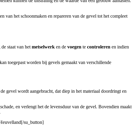
blemen kunnen de uitstraling en de waarde van een gebouw aantasten.
ren van het schoonmaken en repareren van de gevel tot het compleet
 de staat van het
metselwerk
en de
voegen
te
controleren
en indien
kan toegepast worden bij gevels gemaakt van verschillende
de gevel wordt aangebracht, dat diep in het materiaal doordringt en
schade, en verlengt het de levensduur van de gevel. Bovendien maakt
.
 Heuvelland[/su_button]