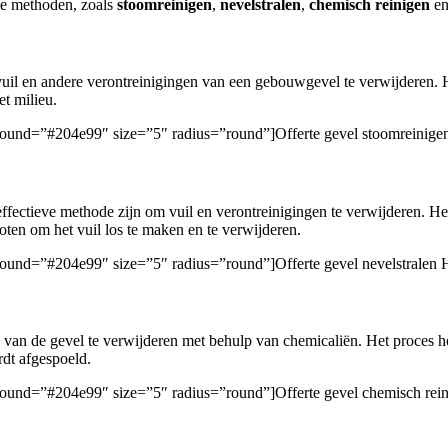
de methoden, zoals
stoomreinigen
,
nevelstralen
,
chemisch reinigen
e
il en andere verontreinigingen van een gebouwgevel te verwijderen. Het
et milieu.
ckground=”#204e99″ size=”5″ radius=”round”]Offerte gevel stoomreinige
ffectieve methode zijn om vuil en verontreinigingen te verwijderen. Het
oten om het vuil los te maken en te verwijderen.
ckground=”#204e99″ size=”5″ radius=”round”]Offerte gevel nevelstralen 
van de gevel te verwijderen met behulp van chemicaliën. Het proces ho
rdt afgespoeld.
ckground=”#204e99″ size=”5″ radius=”round”]Offerte gevel chemisch rei