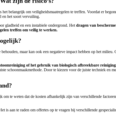
Wat zijn de risico’s?
s het belangrijk om veiligheidsmaatregelen te treffen. Voordat er beg
 en het soort vervuiling.
r gladheid en een instabiele ondergrond. Het
dragen van bescherme
elen treffen om veilig te werken.
mogelijk?
 te behouden, maar kan ook een negatieve impact hebben op het milieu. 
stoomreiniging of het gebruik van biologisch afbreekbare reinigi
juiste schoonmaakmethode. Door te kiezen voor de juiste techniek en m
land?
k om te weten dat de kosten afhankelijk zijn van verschillende factoren,
et is aan te raden om offertes op te vragen bij verschillende gespeciali