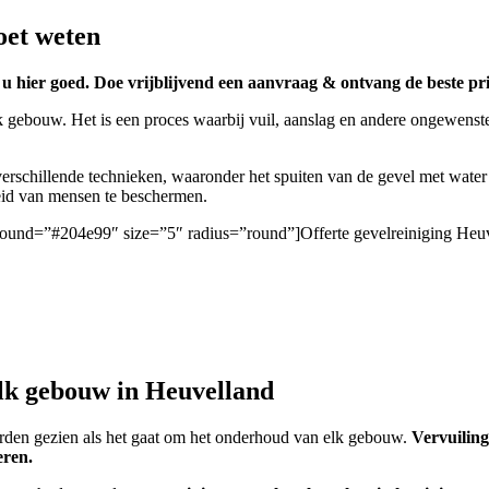
oet weten
 u hier goed. Doe vrijblijvend een aanvraag & ontvang de beste pri
k gebouw. Het is een proces waarbij vuil, aanslag en andere ongewenste
rschillende technieken, waaronder het spuiten van de gevel met water
heid van mensen te beschermen.
ckground=”#204e99″ size=”5″ radius=”round”]Offerte gevelreiniging Heu
elk gebouw in Heuvelland
worden gezien als het gaat om het onderhoud van elk gebouw.
Vervuiling
eren.