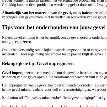
Gevels kunnen te maken krijgen met verschillende problemen, zoals s
Gelukkig kunnen deze problemen worden opgelost door middel van gev
Afhankelijk van het materiaal van de gevel, zoals bakstenen of pl
vervangen van gevelstenen. Het herstellen en renoveren van de gevel 
Tips voor het onderhouden van jouw gevel 
Na een gevelreiniging is het belangrijk om de gevel goed te onderhoud
nodig te
repareren
.
Ook is het verstandig om te kijken naar de omgeving en of er bijvoo
materialen. Door regelmatig onderhoud toe te passen blijft de gevel
Belangrijkste tip: Gevel impregneren
Gevel impregneren
is een methode om de gevel te beschermen tegen v
de poriën van de gevel opvult. Dit voorkomt dat water en vuil in de 
Het impregneren van de gevel heeft verschillende voordelen. Zo ver
het de gevel minder vatbaar voor vuil en verontreinigingen, waardoor 
[su_button url=”https://ets-minnaert.be/offerte/gevelreiniging/” ba