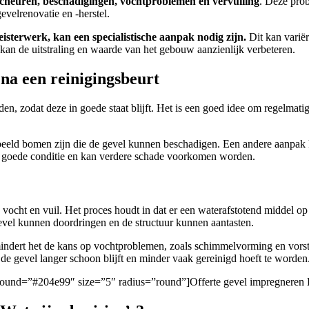
cheuren, beschadigingen, vochtproblemen en vervuiling
. Deze pro
elrenovatie en -herstel.
eisterwerk, kan een specialistische aanpak nodig zijn.
Dit kan varië
kan de uitstraling en waarde van het gebouw aanzienlijk verbeteren.
na een reinigingsbeurt
en, zodat deze in goede staat blijft. Het is een goed idee om regelmatig
rbeeld bomen zijn die de gevel kunnen beschadigen. Een andere aanpak 
 in goede conditie en kan verdere schade voorkomen worden.
ocht en vuil. Het proces houdt in dat er een waterafstotend middel op 
gevel kunnen doordringen en de structuur kunnen aantasten.
mindert het de kans op vochtproblemen, zoals schimmelvorming en vorst
de gevel langer schoon blijft en minder vaak gereinigd hoeft te worden
ckground=”#204e99″ size=”5″ radius=”round”]Offerte gevel impregneren