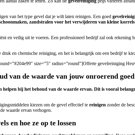
een aantal zaken te letten. Zo kan de
gevelreiniging
prijs variëren afhan
nigen van het type gevel dat je wilt laten reinigen.
Een goed
gevelreinig
r schoonmaken, zandstralen voor het verwijderen van kleine korrel
ënt en veilig uit te voeren.
Een professioneel bedrijf zal ook rekening
druk en chemische reiniging, en het is belangrijk om een bedrijf te kiez
ckground=”#204e99″ size=”5″ radius=”round”]Offerte gevelreiniging Heu
houd van de waarde van jouw onroerend goed
 helpen bij het behoud van de waarde ervan. Dit is vooral belangr
igingsmiddelen kiezen om de gevel effectief te
reinigen
zonder de besc
n de waarde ervan verhogen.
s en hoe ze op te lossen