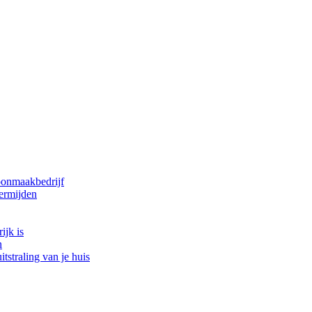
oonmaakbedrijf
ermijden
ijk is
n
tstraling van je huis