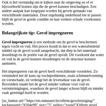
Ook is het verstandig om te kijken naar de omgeving en of er
bijvoorbeeld bomen zijn die de gevel kunnen beschadigen. Een
andere aanpak kan toegepast worden bij gevels gemaakt van
verschillende materialen. Door regelmatig onderhoud toe te passen
blijft de gevel in goede conditie en kan verdere schade voorkomen
worden.
Belangrijkste tip: Gevel impregneren
Gevel impregneren
is een methode om de gevel te beschermen
tegen vocht en vuil. Het proces houdt in dat er een waterafstotend
middel op de gevel wordt aangebracht, dat diep in het materiaal
doordringt en de poriën van de gevel opvult. Dit voorkomt dat water
en vuil in de gevel kunnen doordringen en de structuur kunnen
aantasten.
Het impregneren van de gevel heeft verschillende voordelen. Zo
vermindert het de kans op vochtproblemen, zoals schimmelvorming
en vorstschade, en verlengt het de levensduur van de gevel.
Bovendien maakt het de gevel minder vatbaar voor vuil en
verontreinigingen, waardoor de gevel langer schoon blijft en minder
vaak gereinigd hoeft te worden.
[su_button url=”https://ets-minnaert.be/offerte/gevelreiniging/”
background=”#204e99″ size=”5″ radius=”round”]Offerte gevel