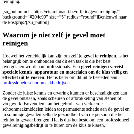
reiniging.
[su_button url=”https://ets-minnaert.be/offerte/gevelreiniging/”
background=”#204e99″ size=”5″ radius=”round”]Benieuwd naar
de kostprijs?[/su_button]
Waarom je niet zelf je gevel moet
reinigen
Hoewel het verleidelijk kan zijn om zelf je
gevel te reinigen
, is het
belangrijk om te onthouden dat dit een taak is die het best
overgelaten wordt aan professionals. Een
gevel reinigen
vereist
speciale kennis, apparatuur en materialen om de klus veilig en
effectief uit te voeren
. Het is beter om dit uit te besteden aan
professionele schoonmaakbedrijven
.
Zonder de juiste kennis en ervaring kunnen er beschadigingen aan
de gevel ontstaan, zoals scheuren of afbrokkeling van stenen of
voegwerk. Bovendien kan het gebruik van verkeerde
schoonmaakmiddelen leiden tot permanente schade aan de gevel en
in sommige gevallen zelfs de gezondheid van de persoon die het
reinigt in gevaar brengen. Het is dus het beste om een professioneel
gevelreinigingsbedrijf in te huren om de klus te klaren.