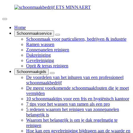
Home
Schoonmaakservice
Schoonmaak voor particulieren, bedrijven & industrie
Ramen wassen
Zonnepanelen reinigen
Dakreiniging
Gevelreiniging
Oprit & terras reinigen
Schoonmaakgids
De voordelen van het inhuren van een professioneel
schoonmaakbedrijf
De meest voorkomende schoonmaakfouten die je moet
vermijden
10 schoonmaaktips voor een fris en hygiënisch kantoor
7 tips voor het wassen van ramen als een pro
5 redenen waarom het reinigen van zonnepanelen
belangrijk is
Waarom het belangrijk is om je dak regelmatig te
reinigen
Hoe kan een gevelreiniging bijdragen aan de waarde en