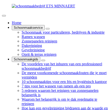
Home
Schoonmaakservice
Schoonmaak voor particulieren, bedrijven & industrie
Ramen wassen
Zonnepanelen reinigen
Dakreiniging
Gevelreiniging
Oprit & terras reinigen
Schoonmaakgids
De voordelen van het inhuren van een professioneel
schoonmaakbedrijf
De meest voorkomende schoonmaakfouten die je moet
vermijden
10 schoonmaaktips voor een fris en hygiënisch kantoor
7 tips voor het wassen van ramen als een pro
5 redenen waarom het reinigen van zonnepanelen
belangrijk is
Waarom het belangrijk is om je dak regelmatig te
reinigen
Hoe kan een gevelreiniging bijdragen aan de waarde en