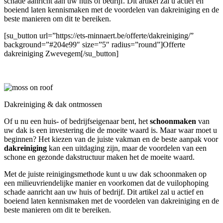
schade aanricht aan uw huis of bedrijf. Dit artikel zal u actief en
boeiend laten kennismaken met de voordelen van dakreiniging en de
beste manieren om dit te bereiken.
[su_button url=”https://ets-minnaert.be/offerte/dakreiniging/”
background=”#204e99″ size=”5″ radius=”round”]Offerte
dakreiniging Zwevegem[/su_button]
Dakreiniging & dak ontmossen
Of u nu een huis- of bedrijfseigenaar bent, het
schoonmaken
van
uw dak is een investering die de moeite waard is. Maar waar moet u
beginnen? Het kiezen van de juiste vakman en de beste aanpak voor
dakreiniging
kan een uitdaging zijn, maar de voordelen van een
schone en gezonde dakstructuur maken het de moeite waard.
Met de juiste reinigingsmethode kunt u uw dak schoonmaken op
een milieuvriendelijke manier en voorkomen dat de vuilophoping
schade aanricht aan uw huis of bedrijf. Dit artikel zal u actief en
boeiend laten kennismaken met de voordelen van dakreiniging en de
beste manieren om dit te bereiken.