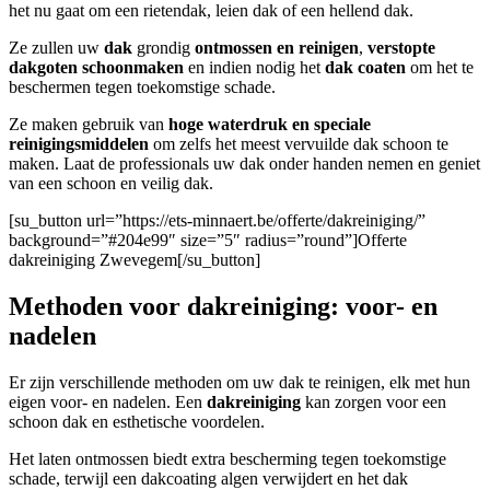
het nu gaat om een rietendak, leien dak of een hellend dak.
Ze zullen uw
dak
grondig
ontmossen en reinigen
,
verstopte
dakgoten
schoonmaken
en indien nodig het
dak coaten
om het te
beschermen tegen toekomstige schade.
Ze maken gebruik van
hoge waterdruk en speciale
reinigingsmiddelen
om zelfs het meest vervuilde dak schoon te
maken. Laat de professionals uw dak onder handen nemen en geniet
van een schoon en veilig dak.
[su_button url=”https://ets-minnaert.be/offerte/dakreiniging/”
background=”#204e99″ size=”5″ radius=”round”]Offerte
dakreiniging Zwevegem[/su_button]
Methoden voor dakreiniging: voor- en
nadelen
Er zijn verschillende methoden om uw dak te reinigen, elk met hun
eigen voor- en nadelen. Een
dakreiniging
kan zorgen voor een
schoon dak en esthetische voordelen.
Het laten ontmossen biedt extra bescherming tegen toekomstige
schade, terwijl een dakcoating algen verwijdert en het dak