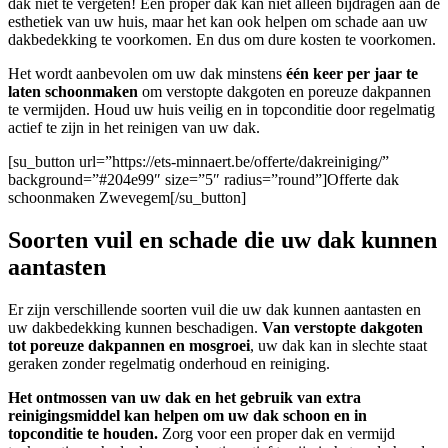
dak niet te vergeten! Een proper dak kan niet alleen bijdragen aan de
esthetiek van uw huis, maar het kan ook helpen om schade aan uw
dakbedekking te voorkomen. En dus om dure kosten te voorkomen.
Het wordt aanbevolen om uw dak minstens
één keer per jaar te
laten schoonmaken
om verstopte dakgoten en poreuze dakpannen
te vermijden. Houd uw huis veilig en in topconditie door regelmatig
actief te zijn in het reinigen van uw dak.
[su_button url=”https://ets-minnaert.be/offerte/dakreiniging/”
background=”#204e99″ size=”5″ radius=”round”]Offerte dak
schoonmaken Zwevegem[/su_button]
Soorten vuil en schade die uw dak kunnen
aantasten
Er zijn verschillende soorten vuil die uw dak kunnen aantasten en
uw dakbedekking kunnen beschadigen.
Van verstopte dakgoten
tot poreuze dakpannen en mosgroei
, uw dak kan in slechte staat
geraken zonder regelmatig onderhoud en reiniging.
Het ontmossen van uw dak en het gebruik van extra
reinigingsmiddel kan helpen om uw dak schoon en in
topconditie te houden.
Zorg voor een proper dak en vermijd