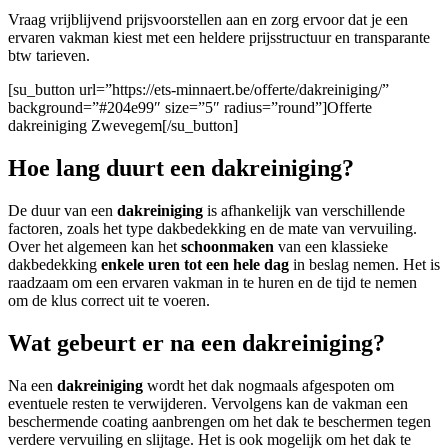
Vraag vrijblijvend prijsvoorstellen aan en zorg ervoor dat je een
ervaren vakman kiest met een heldere prijsstructuur en transparante
btw tarieven.
[su_button url=”https://ets-minnaert.be/offerte/dakreiniging/”
background=”#204e99″ size=”5″ radius=”round”]Offerte
dakreiniging Zwevegem[/su_button]
Hoe lang duurt een dakreiniging?
De duur van een
dakreiniging
is afhankelijk van verschillende
factoren, zoals het type dakbedekking en de mate van vervuiling.
Over het algemeen kan het
schoonmaken
van een klassieke
dakbedekking
enkele uren tot een hele dag
in beslag nemen. Het is
raadzaam om een ervaren vakman in te huren en de tijd te nemen
om de klus correct uit te voeren.
Wat gebeurt er na een dakreiniging?
Na een
dakreiniging
wordt het dak nogmaals afgespoten om
eventuele resten te verwijderen. Vervolgens kan de vakman een
beschermende coating aanbrengen om het dak te beschermen tegen
verdere vervuiling en slijtage. Het is ook mogelijk om het dak te