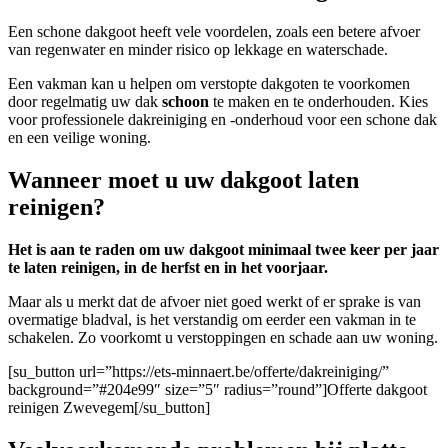
Een schone dakgoot heeft vele voordelen, zoals een betere afvoer
van regenwater en minder risico op lekkage en waterschade.
Een vakman kan u helpen om verstopte dakgoten te voorkomen
door regelmatig uw dak
schoon
te maken en te onderhouden. Kies
voor professionele dakreiniging en -onderhoud voor een schone dak
en een veilige woning.
Wanneer moet u uw dakgoot laten
reinigen?
Het is aan te raden om uw dakgoot minimaal twee keer per jaar
te laten reinigen, in de herfst en in het voorjaar.
Maar als u merkt dat de afvoer niet goed werkt of er sprake is van
overmatige bladval, is het verstandig om eerder een vakman in te
schakelen. Zo voorkomt u verstoppingen en schade aan uw woning.
[su_button url=”https://ets-minnaert.be/offerte/dakreiniging/”
background=”#204e99″ size=”5″ radius=”round”]Offerte dakgoot
reinigen Zwevegem[/su_button]