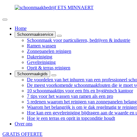
Home
Schoonmaakservice
Schoonmaak voor particulieren, bedrijven & industrie
Ramen wassen
Zonnepanelen reinigen
Dakreiniging
Gevelreiniging
Oprit & terras reinigen
Schoonmaakgids
De voordelen van het inhuren van een professioneel sch
De meest voorkomende schoonmaakfouten die je moet v
10 schoonmaaktips voor een fris en hygiënisch kantoor
7 tips voor het wassen van ramen als een pro
5 redenen waarom het reinigen van zonnepanelen belangr
Waarom het belangrijk is om je dak regelmatig te reinige
Hoe kan een gevelreiniging bijdragen aan de waarde en ui
Hoe je een terras en oprit in topconditie houdt
Over ons
GRATIS OFFERTE