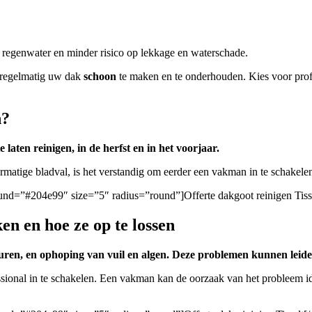
n regenwater en minder risico op lekkage en waterschade.
 regelmatig uw dak
schoon
te maken en te onderhouden. Kies voor prof
n?
laten reinigen, in de herfst en in het voorjaar.
vermatige bladval, is het verstandig om eerder een vakman in te schak
round=”#204e99″ size=”5″ radius=”round”]Offerte dakgoot reinigen Tiss
n en hoe ze op te lossen
uren, en ophoping van vuil en algen. Deze problemen kunnen leid
ssional in te schakelen. Een vakman kan de oorzaak van het probleem id