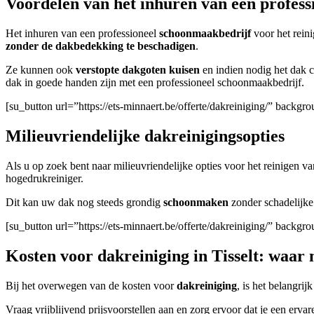
Voordelen van het inhuren van een profes
Het inhuren van een professioneel
schoonmaakbedrijf
voor het rein
zonder de dakbedekking te beschadigen
.
Ze kunnen ook
verstopte dakgoten kuisen
en indien nodig het dak c
dak in goede handen zijn met een professioneel schoonmaakbedrijf.
[su_button url=”https://ets-minnaert.be/offerte/dakreiniging/” backg
Milieuvriendelijke dakreinigingsopties
Als u op zoek bent naar milieuvriendelijke opties voor het reinigen
hogedrukreiniger.
Dit kan uw dak nog steeds grondig
schoonmaken
zonder schadelijke
[su_button url=”https://ets-minnaert.be/offerte/dakreiniging/” backg
Kosten voor dakreiniging in Tisselt: waar 
Bij het overwegen van de kosten voor
dakreiniging
, is het belangri
Vraag vrijblijvend prijsvoorstellen aan en zorg ervoor dat je een erva