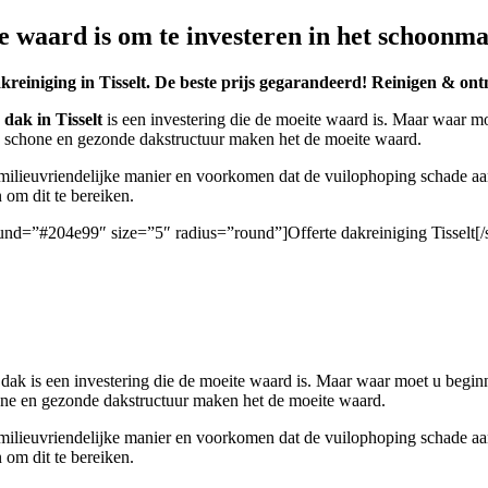
e waard is om te investeren in het schoonm
kreiniging in Tisselt. De beste prijs gegarandeerd! Reinigen & ontm
dak in Tisselt
is een investering die de moeite waard is. Maar waar m
n schone en gezonde dakstructuur maken het de moeite waard.
ieuvriendelijke manier en voorkomen dat de vuilophoping schade aanrich
om dit te bereiken.
round=”#204e99″ size=”5″ radius=”round”]Offerte dakreiniging Tisselt[/
ak is een investering die de moeite waard is. Maar waar moet u begin
one en gezonde dakstructuur maken het de moeite waard.
ieuvriendelijke manier en voorkomen dat de vuilophoping schade aanrich
om dit te bereiken.