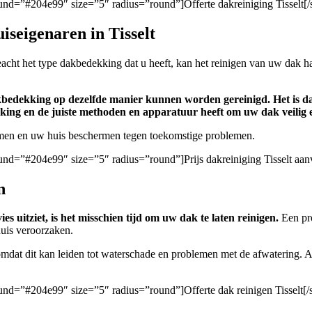
round=”#204e99″ size=”5″ radius=”round”]Offerte dakreiniging Tisselt[/
iseigenaren in Tisselt
acht het type dakbedekking dat u heeft, kan het reinigen van uw dak 
dakbedekking op dezelfde manier kunnen worden gereinigd. Het is da
king en de juiste methoden en apparatuur heeft om uw dak veilig en 
omen en uw huis beschermen tegen toekomstige problemen.
round=”#204e99″ size=”5″ radius=”round”]Prijs dakreiniging Tisselt aa
n
 uitziet, is het misschien tijd om uw dak te laten reinigen.
Een pro
uis veroorzaken.
omdat dit kan leiden tot waterschade en problemen met de afwatering. Al
round=”#204e99″ size=”5″ radius=”round”]Offerte dak reinigen Tisselt[/