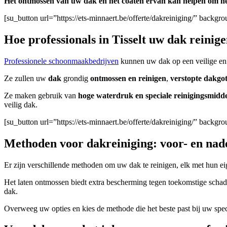
Het ontmossen van uw dak en het coaten ervan kan helpen om he
[su_button url=”https://ets-minnaert.be/offerte/dakreiniging/” back
Hoe professionals in Tisselt uw dak reinig
Professionele schoonmaakbedrijven
kunnen uw dak op een veilige en ef
Ze zullen uw
dak
grondig
ontmossen en reinigen
,
verstopte dakgo
Ze maken gebruik van
hoge waterdruk en speciale reinigingsmidd
veilig dak.
[su_button url=”https://ets-minnaert.be/offerte/dakreiniging/” backg
Methoden voor dakreiniging: voor- en nad
Er zijn verschillende methoden om uw dak te reinigen, elk met hun e
Het laten ontmossen biedt extra bescherming tegen toekomstige schad
dak.
Overweeg uw opties en kies de methode die het beste past bij uw spe