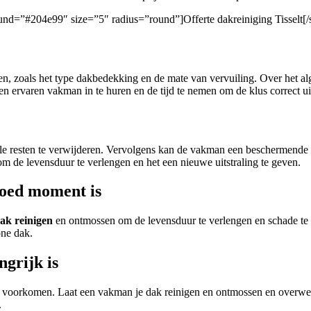
round=”#204e99″ size=”5″ radius=”round”]Offerte dakreiniging Tisselt[/
ren, zoals het type dakbedekking en de mate van vervuiling. Over het 
 ervaren vakman in te huren en de tijd te nemen om de klus correct uit
e resten te verwijderen. Vervolgens kan de vakman een beschermende 
 om de levensduur te verlengen en het een nieuwe uitstraling te geven.
goed moment is
ak reinigen
en ontmossen om de levensduur te verlengen en schade te
one dak.
ngrijk is
 te voorkomen. Laat een vakman je dak reinigen en ontmossen en overwee
.