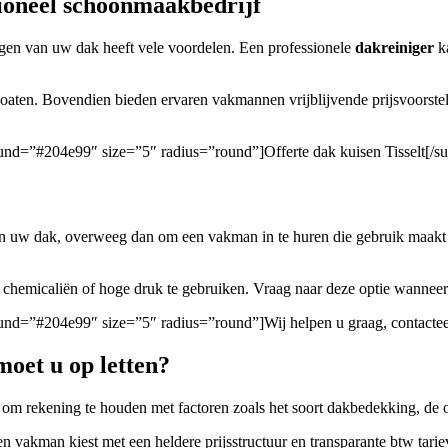
sioneel schoonmaakbedrijf
igen van uw dak heeft vele voordelen. Een professionele
dakreiniger
ka
oaten. Bovendien bieden ervaren vakmannen vrijblijvende prijsvoorstel
round=”#204e99″ size=”5″ radius=”round”]Offerte dak kuisen Tisselt[/s
 van uw dak, overweeg dan om een vakman in te huren die gebruik maakt
 chemicaliën of hoge druk te gebruiken. Vraag naar deze optie wannee
round=”#204e99″ size=”5″ radius=”round”]Wij helpen u graag, contacteer
moet u op letten?
jk om rekening te houden met factoren zoals het soort dakbedekking, d
ren vakman kiest met een heldere prijsstructuur en transparante btw tari