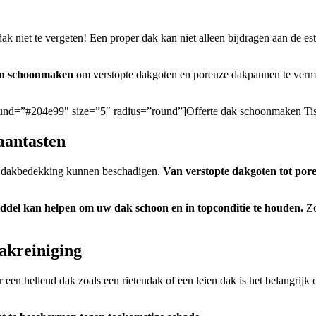
ak niet te vergeten! Een proper dak kan niet alleen bijdragen aan de 
ten schoonmaken
om verstopte dakgoten en poreuze dakpannen te vermijd
ground=”#204e99″ size=”5″ radius=”round”]Offerte dak schoonmaken Tis
aantasten
uw dakbedekking kunnen beschadigen.
Van verstopte dakgoten tot po
ddel kan helpen om uw dak schoon en in topconditie te houden.
Zo
dakreiniging
or een hellend dak zoals een rietendak of een leien dak is het belangrij