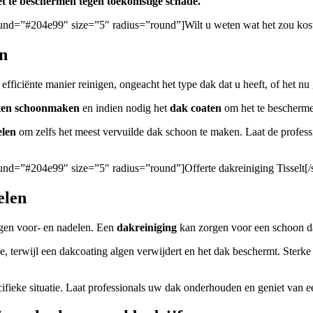
t te beschermen tegen toekomstige schade.
ground=”#204e99″ size=”5″ radius=”round”]Wilt u weten wat het zou ko
en
ficiënte manier reinigen, ongeacht het type dak dat u heeft, of het nu 
ten
schoonmaken
en indien nodig het
dak coaten
om het te bescherme
elen
om zelfs het meest vervuilde dak schoon te maken. Laat de profes
round=”#204e99″ size=”5″ radius=”round”]Offerte dakreiniging Tisselt[/
elen
igen voor- en nadelen. Een
dakreiniging
kan zorgen voor een schoon da
e, terwijl een dakcoating algen verwijdert en het dak beschermt. Ster
cifieke situatie. Laat professionals uw dak onderhouden en geniet van 