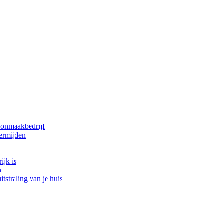
oonmaakbedrijf
ermijden
ijk is
n
tstraling van je huis