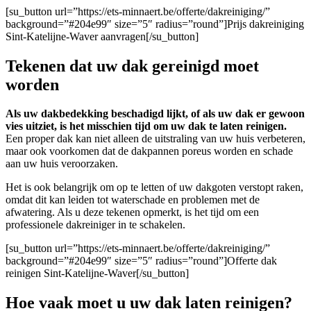
[su_button url=”https://ets-minnaert.be/offerte/dakreiniging/”
background=”#204e99″ size=”5″ radius=”round”]Prijs dakreiniging
Sint-Katelijne-Waver aanvragen[/su_button]
Tekenen dat uw dak gereinigd moet
worden
Als uw dakbedekking beschadigd lijkt, of als uw dak er gewoon
vies uitziet, is het misschien tijd om uw dak te laten reinigen.
Een proper dak kan niet alleen de uitstraling van uw huis verbeteren,
maar ook voorkomen dat de dakpannen poreus worden en schade
aan uw huis veroorzaken.
Het is ook belangrijk om op te letten of uw dakgoten verstopt raken,
omdat dit kan leiden tot waterschade en problemen met de
afwatering. Als u deze tekenen opmerkt, is het tijd om een
professionele dakreiniger in te schakelen.
[su_button url=”https://ets-minnaert.be/offerte/dakreiniging/”
background=”#204e99″ size=”5″ radius=”round”]Offerte dak
reinigen Sint-Katelijne-Waver[/su_button]
Hoe vaak moet u uw dak laten reinigen?