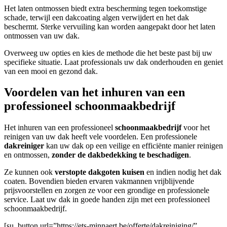
Het laten ontmossen biedt extra bescherming tegen toekomstige
schade, terwijl een dakcoating algen verwijdert en het dak
beschermt. Sterke vervuiling kan worden aangepakt door het laten
ontmossen van uw dak.
Overweeg uw opties en kies de methode die het beste past bij uw
specifieke situatie. Laat professionals uw dak onderhouden en geniet
van een mooi en gezond dak.
Voordelen van het inhuren van een
professioneel schoonmaakbedrijf
Het inhuren van een professioneel
schoonmaakbedrijf
voor het
reinigen van uw dak heeft vele voordelen. Een professionele
dakreiniger
kan uw dak op een veilige en efficiënte manier reinigen
en ontmossen,
zonder de dakbedekking te beschadigen
.
Ze kunnen ook
verstopte dakgoten kuisen
en indien nodig het dak
coaten. Bovendien bieden ervaren vakmannen vrijblijvende
prijsvoorstellen en zorgen ze voor een grondige en professionele
service. Laat uw dak in goede handen zijn met een professioneel
schoonmaakbedrijf.
[su_button url=”https://ets-minnaert.be/offerte/dakreiniging/”