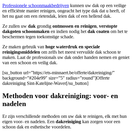
Professionele schoonmaakbedrijven
kunnen uw dak op een veilige
en efficiënte manier reinigen, ongeacht het type dak dat u heeft, of
het nu gaat om een rietendak, leien dak of een hellend dak.
Ze zullen uw
dak
grondig
ontmossen en reinigen
,
verstopte
dakgoten
schoonmaken
en indien nodig het
dak coaten
om het te
beschermen tegen toekomstige schade.
Ze maken gebruik van
hoge waterdruk en speciale
reinigingsmiddelen
om zelfs het meest vervuilde dak schoon te
maken. Laat de professionals uw dak onder handen nemen en geniet
van een schoon en veilig dak.
[su_button url=”https://ets-minnaert.be/offerte/dakreiniging/”
background=”#204e99″ size=”5″ radius=”round”]Offerte
dakreiniging Sint-Katelijne-Waver[/su_button]
Methoden voor dakreiniging: voor- en
nadelen
Er zijn verschillende methoden om uw dak te reinigen, elk met hun
eigen voor- en nadelen. Een
dakreiniging
kan zorgen voor een
schoon dak en esthetische voordelen.