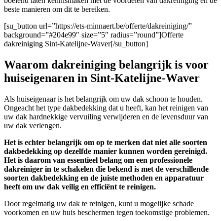
boeiend laten kennismaken met de voordelen van dakreiniging en de
beste manieren om dit te bereiken.
[su_button url=”https://ets-minnaert.be/offerte/dakreiniging/”
background=”#204e99″ size=”5″ radius=”round”]Offerte
dakreiniging Sint-Katelijne-Waver[/su_button]
Waarom dakreiniging belangrijk is voor
huiseigenaren in Sint-Katelijne-Waver
Als huiseigenaar is het belangrijk om uw dak schoon te houden.
Ongeacht het type dakbedekking dat u heeft, kan het reinigen van
uw dak hardnekkige vervuiling verwijderen en de levensduur van
uw dak verlengen.
Het is echter belangrijk om op te merken dat niet alle soorten
dakbedekking op dezelfde manier kunnen worden gereinigd.
Het is daarom van essentieel belang om een professionele
dakreiniger in te schakelen die bekend is met de verschillende
soorten dakbedekking en de juiste methoden en apparatuur
heeft om uw dak veilig en efficiënt te reinigen.
Door regelmatig uw dak te reinigen, kunt u mogelijke schade
voorkomen en uw huis beschermen tegen toekomstige problemen.