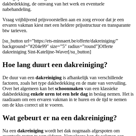
dakbedekking, de omvang van het werk en eventuele
nabehandeling.
Vraag vrijblijvend prijsvoorstellen aan en zorg ervoor dat je een
ervaren vakman kiest met een heldere prijsstructuur en transparante
btw tarieven.
[su_button url=”https://ets-minnaert.be/offerte/dakreiniging/”
background=”#204e99″ size=”5″ radius=”round”]Offerte
dakreiniging Sint-Katelijne-Waver[/su_button]
Hoe lang duurt een dakreiniging?
De duur van een
dakreiniging
is afhankelijk van verschillende
factoren, zoals het type dakbedekking en de mate van vervuiling.
Over het algemeen kan het
schoonmaken
van een klassieke
dakbedekking
enkele uren tot een hele dag
in beslag nemen. Het is
raadzaam om een ervaren vakman in te huren en de tijd te nemen
om de klus correct uit te voeren.
Wat gebeurt er na een dakreiniging?
Na een
dakreiniging
wordt het dak nogmaals afgespoten om