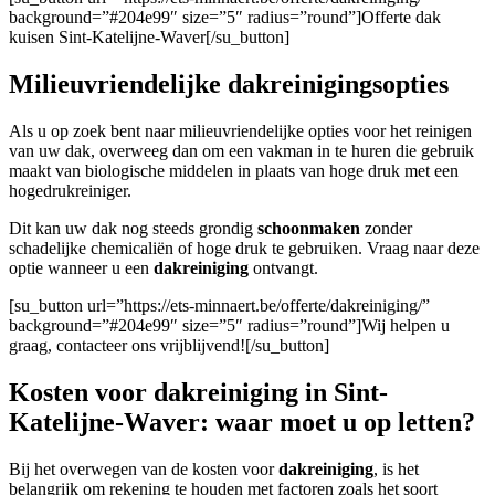
background=”#204e99″ size=”5″ radius=”round”]Offerte dak
kuisen Sint-Katelijne-Waver[/su_button]
Milieuvriendelijke dakreinigingsopties
Als u op zoek bent naar milieuvriendelijke opties voor het reinigen
van uw dak, overweeg dan om een vakman in te huren die gebruik
maakt van biologische middelen in plaats van hoge druk met een
hogedrukreiniger.
Dit kan uw dak nog steeds grondig
schoonmaken
zonder
schadelijke chemicaliën of hoge druk te gebruiken. Vraag naar deze
optie wanneer u een
dakreiniging
ontvangt.
[su_button url=”https://ets-minnaert.be/offerte/dakreiniging/”
background=”#204e99″ size=”5″ radius=”round”]Wij helpen u
graag, contacteer ons vrijblijvend![/su_button]
Kosten voor dakreiniging in Sint-
Katelijne-Waver: waar moet u op letten?
Bij het overwegen van de kosten voor
dakreiniging
, is het
belangrijk om rekening te houden met factoren zoals het soort