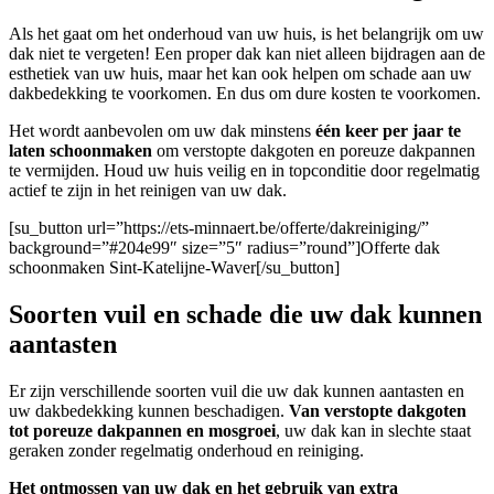
Als het gaat om het onderhoud van uw huis, is het belangrijk om uw
dak niet te vergeten! Een proper dak kan niet alleen bijdragen aan de
esthetiek van uw huis, maar het kan ook helpen om schade aan uw
dakbedekking te voorkomen. En dus om dure kosten te voorkomen.
Het wordt aanbevolen om uw dak minstens
één keer per jaar te
laten schoonmaken
om verstopte dakgoten en poreuze dakpannen
te vermijden. Houd uw huis veilig en in topconditie door regelmatig
actief te zijn in het reinigen van uw dak.
[su_button url=”https://ets-minnaert.be/offerte/dakreiniging/”
background=”#204e99″ size=”5″ radius=”round”]Offerte dak
schoonmaken Sint-Katelijne-Waver[/su_button]
Soorten vuil en schade die uw dak kunnen
aantasten
Er zijn verschillende soorten vuil die uw dak kunnen aantasten en
uw dakbedekking kunnen beschadigen.
Van verstopte dakgoten
tot poreuze dakpannen en mosgroei
, uw dak kan in slechte staat
geraken zonder regelmatig onderhoud en reiniging.
Het ontmossen van uw dak en het gebruik van extra