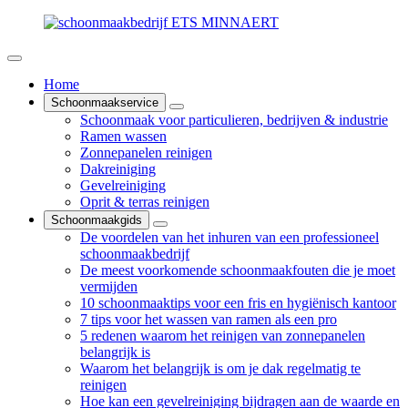
Home
Schoonmaakservice
Schoonmaak voor particulieren, bedrijven & industrie
Ramen wassen
Zonnepanelen reinigen
Dakreiniging
Gevelreiniging
Oprit & terras reinigen
Schoonmaakgids
De voordelen van het inhuren van een professioneel
schoonmaakbedrijf
De meest voorkomende schoonmaakfouten die je moet
vermijden
10 schoonmaaktips voor een fris en hygiënisch kantoor
7 tips voor het wassen van ramen als een pro
5 redenen waarom het reinigen van zonnepanelen
belangrijk is
Waarom het belangrijk is om je dak regelmatig te
reinigen
Hoe kan een gevelreiniging bijdragen aan de waarde en