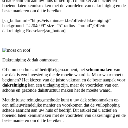
schade aanricht aan uw huis of bedrijf. Dit artikel zal u actief en
boeiend laten kennismaken met de voordelen van dakreiniging en de
beste manieren om dit te bereiken.
[su_button url=”https://ets-minnaert.be/offerte/dakreiniging/”
background=”#204e99″ size=”5″ radius=”round”]Offerte
dakreiniging Roeselare[/su_button]
Dakreiniging & dak ontmossen
Of u nu een huis- of bedrijfseigenaar bent, het
schoonmaken
van
uw dak is een investering die de moeite waard is. Maar waar moet u
beginnen? Het kiezen van de juiste vakman en de beste aanpak voor
dakreiniging
kan een uitdaging zijn, maar de voordelen van een
schone en gezonde dakstructuur maken het de moeite waard.
Met de juiste reinigingsmethode kunt u uw dak schoonmaken op
een milieuvriendelijke manier en voorkomen dat de vuilophoping
schade aanricht aan uw huis of bedrijf. Dit artikel zal u actief en
boeiend laten kennismaken met de voordelen van dakreiniging en de
beste manieren om dit te bereiken.