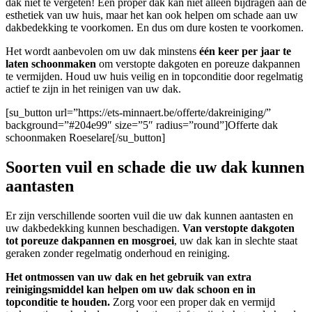
dak niet te vergeten! Een proper dak kan niet alleen bijdragen aan de
esthetiek van uw huis, maar het kan ook helpen om schade aan uw
dakbedekking te voorkomen. En dus om dure kosten te voorkomen.
Het wordt aanbevolen om uw dak minstens
één keer per jaar te
laten schoonmaken
om verstopte dakgoten en poreuze dakpannen
te vermijden. Houd uw huis veilig en in topconditie door regelmatig
actief te zijn in het reinigen van uw dak.
[su_button url=”https://ets-minnaert.be/offerte/dakreiniging/”
background=”#204e99″ size=”5″ radius=”round”]Offerte dak
schoonmaken Roeselare[/su_button]
Soorten vuil en schade die uw dak kunnen
aantasten
Er zijn verschillende soorten vuil die uw dak kunnen aantasten en
uw dakbedekking kunnen beschadigen.
Van verstopte dakgoten
tot poreuze dakpannen en mosgroei
, uw dak kan in slechte staat
geraken zonder regelmatig onderhoud en reiniging.
Het ontmossen van uw dak en het gebruik van extra
reinigingsmiddel kan helpen om uw dak schoon en in
topconditie te houden.
Zorg voor een proper dak en vermijd