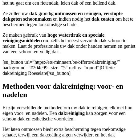
het nu gaat om een rietendak, leien dak of een hellend dak.
Ze zullen uw
dak
grondig
ontmossen en reinigen
,
verstopte
dakgoten
schoonmaken
en indien nodig het
dak coaten
om het te
beschermen tegen toekomstige schade.
Ze maken gebruik van
hoge waterdruk en speciale
reinigingsmiddelen
om zelfs het meest vervuilde dak schoon te
maken. Laat de professionals uw dak onder handen nemen en geniet
van een schoon en veilig dak.
[su_button url=”https://ets-minnaert.be/offerte/dakreiniging/”
background=”#204e99″ size=”5″ radius=”round”]Offerte
dakreiniging Roeselare[/su_button]
Methoden voor dakreiniging: voor- en
nadelen
Er zijn verschillende methoden om uw dak te reinigen, elk met hun
eigen voor- en nadelen. Een
dakreiniging
kan zorgen voor een
schoon dak en esthetische voordelen.
Het laten ontmossen biedt extra bescherming tegen toekomstige
schade, terwijl een dakcoating algen verwijdert en het dak