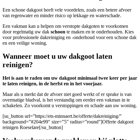
Een schone dakgoot heeft vele voordelen, zoals een betere afvoer
van regenwater en minder risico op lekkage en waterschade.
Een vakman kan u helpen om verstopte dakgoten te voorkomen
door regelmatig uw dak
schoon
te maken en te onderhouden. Kies
voor professionele dakreiniging en -onderhoud voor een schone dak
en een veilige woning.
Wanneer moet u uw dakgoot laten
reinigen?
Het is aan te raden om uw dakgoot minimaal twee keer per jaar
te laten reinigen, in de herfst en in het voorjaar.
Maar als u merkt dat de afvoer niet goed werkt of er sprake is van
overmatige bladval, is het verstandig om eerder een vakman in te
schakelen. Zo voorkomt u verstoppingen en schade aan uw woning.
[su_button url=”https://ets-minnaert.be/offerte/dakreiniging/”
background=”#204e99″ size=”5″ radius=”round”]Offerte dakgoot
reinigen Roeselare[/su_button]