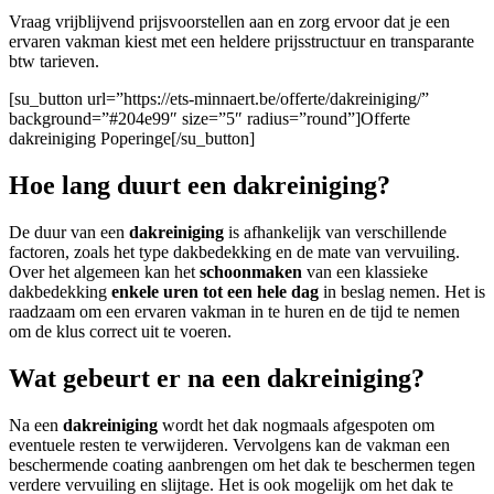
Vraag vrijblijvend prijsvoorstellen aan en zorg ervoor dat je een
ervaren vakman kiest met een heldere prijsstructuur en transparante
btw tarieven.
[su_button url=”https://ets-minnaert.be/offerte/dakreiniging/”
background=”#204e99″ size=”5″ radius=”round”]Offerte
dakreiniging Poperinge[/su_button]
Hoe lang duurt een dakreiniging?
De duur van een
dakreiniging
is afhankelijk van verschillende
factoren, zoals het type dakbedekking en de mate van vervuiling.
Over het algemeen kan het
schoonmaken
van een klassieke
dakbedekking
enkele uren tot een hele dag
in beslag nemen. Het is
raadzaam om een ervaren vakman in te huren en de tijd te nemen
om de klus correct uit te voeren.
Wat gebeurt er na een dakreiniging?
Na een
dakreiniging
wordt het dak nogmaals afgespoten om
eventuele resten te verwijderen. Vervolgens kan de vakman een
beschermende coating aanbrengen om het dak te beschermen tegen
verdere vervuiling en slijtage. Het is ook mogelijk om het dak te