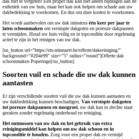
dak niet te vergeten! Een proper dak kan niet alleen bijdragen aan de
esthetiek van uw huis, maar het kan ook helpen om schade aan uw
dakbedekking te voorkomen. En dus om dure kosten te voorkomen.
Het wordt aanbevolen om uw dak minstens
één keer per jaar te
laten schoonmaken
om verstopte dakgoten en poreuze dakpannen
te vermijden. Houd uw huis veilig en in topconditie door regelmatig
actief te zijn in het reinigen van uw dak.
[su_button url=”https://ets-minnaert.be/offerte/dakreiniging/”
background=”#204e99″ size=”5″ radius=”round”]Offerte dak
schoonmaken Poperinge[/su_button]
Soorten vuil en schade die uw dak kunnen
aantasten
Er zijn verschillende soorten vuil die uw dak kunnen aantasten en
uw dakbedekking kunnen beschadigen.
Van verstopte dakgoten
tot poreuze dakpannen en mosgroei
, uw dak kan in slechte staat
geraken zonder regelmatig onderhoud en reiniging.
Het ontmossen van uw dak en het gebruik van extra
reinigingsmiddel kan helpen om uw dak schoon en in
topconditie te houden.
Zorg voor een proper dak en vermijd