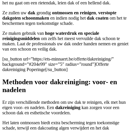
het nu gaat om een rietendak, leien dak of een hellend dak.
Ze zullen uw
dak
grondig
ontmossen en reinigen
,
verstopte
dakgoten
schoonmaken
en indien nodig het
dak coaten
om het te
beschermen tegen toekomstige schade.
Ze maken gebruik van
hoge waterdruk en speciale
reinigingsmiddelen
om zelfs het meest vervuilde dak schoon te
maken. Laat de professionals uw dak onder handen nemen en geniet
van een schoon en veilig dak.
[su_button url=”https://ets-minnaert.be/offerte/dakreiniging/”
background=”#204e99″ size=”5″ radius=”round”]Offerte
dakreiniging Poperinge[/su_button]
Methoden voor dakreiniging: voor- en
nadelen
Er zijn verschillende methoden om uw dak te reinigen, elk met hun
eigen voor- en nadelen. Een
dakreiniging
kan zorgen voor een
schoon dak en esthetische voordelen.
Het laten ontmossen biedt extra bescherming tegen toekomstige
schade, terwijl een dakcoating algen verwijdert en het dak