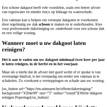
Een schone dakgoot heeft vele voordelen, zoals een betere afvoer
van regenwater en minder risico op lekkage en waterschade.
Een vakman kan u helpen om verstopte dakgoten te voorkomen
door regelmatig uw dak
schoon
te maken en te onderhouden. Kies
voor professionele dakreiniging en -onderhoud voor een schone dak
en een veilige woning.
Wanneer moet u uw dakgoot laten
reinigen?
Het is aan te raden om uw dakgoot minimaal twee keer per jaar
te laten reinigen, in de herfst en in het voorjaar.
Maar als u merkt dat de afvoer niet goed werkt of er sprake is van
overmatige bladval, is het verstandig om eerder een vakman in te
schakelen. Zo voorkomt u verstoppingen en schade aan uw woning.
[su_button url=”https://ets-minnaert.be/offerte/dakreiniging/”
background=”#204e99″ size=”5″ radius=”round”]Offerte dakgoot
reinigen Poperinge[/su_button]