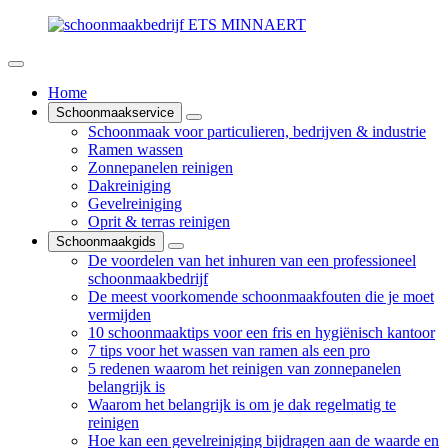
Home
Schoonmaakservice
Schoonmaak voor particulieren, bedrijven & industrie
Ramen wassen
Zonnepanelen reinigen
Dakreiniging
Gevelreiniging
Oprit & terras reinigen
Schoonmaakgids
De voordelen van het inhuren van een professioneel
schoonmaakbedrijf
De meest voorkomende schoonmaakfouten die je moet
vermijden
10 schoonmaaktips voor een fris en hygiënisch kantoor
7 tips voor het wassen van ramen als een pro
5 redenen waarom het reinigen van zonnepanelen
belangrijk is
Waarom het belangrijk is om je dak regelmatig te
reinigen
Hoe kan een gevelreiniging bijdragen aan de waarde en