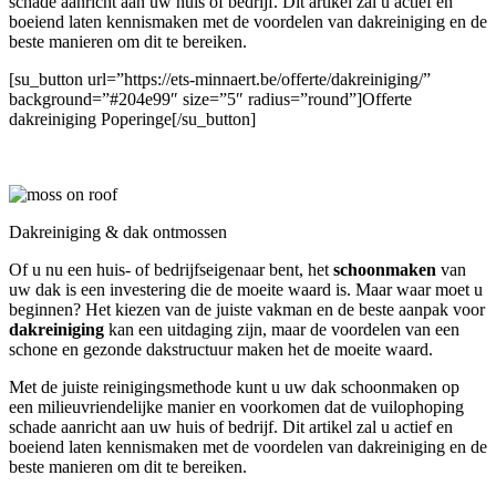
schade aanricht aan uw huis of bedrijf. Dit artikel zal u actief en
boeiend laten kennismaken met de voordelen van dakreiniging en de
beste manieren om dit te bereiken.
[su_button url=”https://ets-minnaert.be/offerte/dakreiniging/”
background=”#204e99″ size=”5″ radius=”round”]Offerte
dakreiniging Poperinge[/su_button]
Dakreiniging & dak ontmossen
Of u nu een huis- of bedrijfseigenaar bent, het
schoonmaken
van
uw dak is een investering die de moeite waard is. Maar waar moet u
beginnen? Het kiezen van de juiste vakman en de beste aanpak voor
dakreiniging
kan een uitdaging zijn, maar de voordelen van een
schone en gezonde dakstructuur maken het de moeite waard.
Met de juiste reinigingsmethode kunt u uw dak schoonmaken op
een milieuvriendelijke manier en voorkomen dat de vuilophoping
schade aanricht aan uw huis of bedrijf. Dit artikel zal u actief en
boeiend laten kennismaken met de voordelen van dakreiniging en de
beste manieren om dit te bereiken.