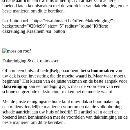
schade aanricht aan uw huis of bedrijf. Dit artikel zal u actief en
boeiend laten kennismaken met de voordelen van dakreiniging en de
beste manieren om dit te bereiken.
[su_button url=”https://ets-minnaert.be/offerte/dakreiniging/”
background=”#204e99″ size=”5″ radius=”round”]Offerte
dakreiniging Kraainem[/su_button]
Dakreiniging & dak ontmossen
Of u nu een huis- of bedrijfseigenaar bent, het
schoonmaken
van
uw dak is een investering die de moeite waard is. Maar waar moet u
beginnen? Het kiezen van de juiste vakman en de beste aanpak voor
dakreiniging
kan een uitdaging zijn, maar de voordelen van een
schone en gezonde dakstructuur maken het de moeite waard.
Met de juiste reinigingsmethode kunt u uw dak schoonmaken op
een milieuvriendelijke manier en voorkomen dat de vuilophoping
schade aanricht aan uw huis of bedrijf. Dit artikel zal u actief en
boeiend laten kennismaken met de voordelen van dakreiniging en de
beste manieren om dit te bereiken.