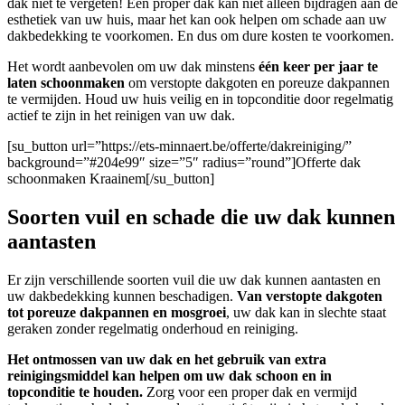
dak niet te vergeten! Een proper dak kan niet alleen bijdragen aan de
esthetiek van uw huis, maar het kan ook helpen om schade aan uw
dakbedekking te voorkomen. En dus om dure kosten te voorkomen.
Het wordt aanbevolen om uw dak minstens
één keer per jaar te
laten schoonmaken
om verstopte dakgoten en poreuze dakpannen
te vermijden. Houd uw huis veilig en in topconditie door regelmatig
actief te zijn in het reinigen van uw dak.
[su_button url=”https://ets-minnaert.be/offerte/dakreiniging/”
background=”#204e99″ size=”5″ radius=”round”]Offerte dak
schoonmaken Kraainem[/su_button]
Soorten vuil en schade die uw dak kunnen
aantasten
Er zijn verschillende soorten vuil die uw dak kunnen aantasten en
uw dakbedekking kunnen beschadigen.
Van verstopte dakgoten
tot poreuze dakpannen en mosgroei
, uw dak kan in slechte staat
geraken zonder regelmatig onderhoud en reiniging.
Het ontmossen van uw dak en het gebruik van extra
reinigingsmiddel kan helpen om uw dak schoon en in
topconditie te houden.
Zorg voor een proper dak en vermijd