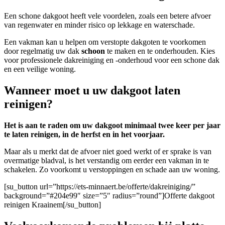
Een schone dakgoot heeft vele voordelen, zoals een betere afvoer
van regenwater en minder risico op lekkage en waterschade.
Een vakman kan u helpen om verstopte dakgoten te voorkomen
door regelmatig uw dak
schoon
te maken en te onderhouden. Kies
voor professionele dakreiniging en -onderhoud voor een schone dak
en een veilige woning.
Wanneer moet u uw dakgoot laten
reinigen?
Het is aan te raden om uw dakgoot minimaal twee keer per jaar
te laten reinigen, in de herfst en in het voorjaar.
Maar als u merkt dat de afvoer niet goed werkt of er sprake is van
overmatige bladval, is het verstandig om eerder een vakman in te
schakelen. Zo voorkomt u verstoppingen en schade aan uw woning.
[su_button url=”https://ets-minnaert.be/offerte/dakreiniging/”
background=”#204e99″ size=”5″ radius=”round”]Offerte dakgoot
reinigen Kraainem[/su_button]