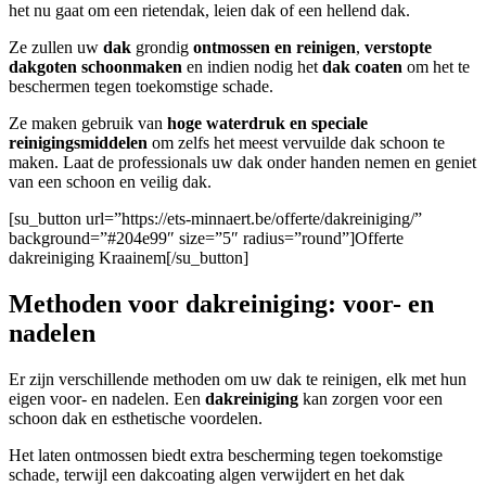
het nu gaat om een rietendak, leien dak of een hellend dak.
Ze zullen uw
dak
grondig
ontmossen en reinigen
,
verstopte
dakgoten
schoonmaken
en indien nodig het
dak coaten
om het te
beschermen tegen toekomstige schade.
Ze maken gebruik van
hoge waterdruk en speciale
reinigingsmiddelen
om zelfs het meest vervuilde dak schoon te
maken. Laat de professionals uw dak onder handen nemen en geniet
van een schoon en veilig dak.
[su_button url=”https://ets-minnaert.be/offerte/dakreiniging/”
background=”#204e99″ size=”5″ radius=”round”]Offerte
dakreiniging Kraainem[/su_button]
Methoden voor dakreiniging: voor- en
nadelen
Er zijn verschillende methoden om uw dak te reinigen, elk met hun
eigen voor- en nadelen. Een
dakreiniging
kan zorgen voor een
schoon dak en esthetische voordelen.
Het laten ontmossen biedt extra bescherming tegen toekomstige
schade, terwijl een dakcoating algen verwijdert en het dak