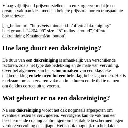
Vraag vrijblijvend prijsvoorstellen aan en zorg ervoor dat je een
ervaren vakman kiest met een heldere prijsstructuur en transparante
btw tarieven.
[su_button url=”https://ets-minnaert.be/offerte/dakreiniging/”
background=”#204e99″ size=”5″ radius=”round”]Offerte
dakreiniging Kraainem[/su_button]
Hoe lang duurt een dakreiniging?
De duur van een
dakreiniging
is afhankelijk van verschillende
factoren, zoals het type dakbedekking en de mate van vervuiling.
Over het algemeen kan het
schoonmaken
van een klassieke
dakbedekking
enkele uren tot een hele dag
in beslag nemen. Het is
raadzaam om een ervaren vakman in te huren en de tijd te nemen
om de klus correct uit te voeren.
Wat gebeurt er na een dakreiniging?
Na een
dakreiniging
wordt het dak nogmaals afgespoten om
eventuele resten te verwijderen. Vervolgens kan de vakman een
beschermende coating aanbrengen om het dak te beschermen tegen
verdere vervuiling en slijtage. Het is ook mogelijk om het dak te