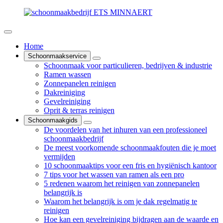
Home
Schoonmaakservice
Schoonmaak voor particulieren, bedrijven & industrie
Ramen wassen
Zonnepanelen reinigen
Dakreiniging
Gevelreiniging
Oprit & terras reinigen
Schoonmaakgids
De voordelen van het inhuren van een professioneel
schoonmaakbedrijf
De meest voorkomende schoonmaakfouten die je moet
vermijden
10 schoonmaaktips voor een fris en hygiënisch kantoor
7 tips voor het wassen van ramen als een pro
5 redenen waarom het reinigen van zonnepanelen
belangrijk is
Waarom het belangrijk is om je dak regelmatig te
reinigen
Hoe kan een gevelreiniging bijdragen aan de waarde en