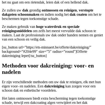
het nu gaat om een rietendak, leien dak of een hellend dak.
Ze zullen uw
dak
grondig
ontmossen en reinigen
,
verstopte
dakgoten
schoonmaken
en indien nodig het
dak coaten
om het te
beschermen tegen toekomstige schade.
Ze maken gebruik van
hoge waterdruk en speciale
reinigingsmiddelen
om zelfs het meest vervuilde dak schoon te
maken. Laat de professionals uw dak onder handen nemen en geniet
van een schoon en veilig dak.
[su_button url=”https://ets-minnaert.be/offerte/dakreiniging/”
background=”#204e99″ size=”5″ radius=”round”]Offerte
dakreiniging Ieper[/su_button]
Methoden voor dakreiniging: voor- en
nadelen
Er zijn verschillende methoden om uw dak te reinigen, elk met hun
eigen voor- en nadelen. Een
dakreiniging
kan zorgen voor een
schoon dak en esthetische voordelen.
Het laten ontmossen biedt extra bescherming tegen toekomstige
schade, terwijl een dakcoating algen verwijdert en het dak