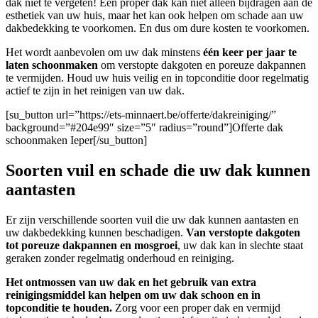
dak niet te vergeten! Een proper dak kan niet alleen bijdragen aan de
esthetiek van uw huis, maar het kan ook helpen om schade aan uw
dakbedekking te voorkomen. En dus om dure kosten te voorkomen.
Het wordt aanbevolen om uw dak minstens
één keer per jaar te
laten schoonmaken
om verstopte dakgoten en poreuze dakpannen
te vermijden. Houd uw huis veilig en in topconditie door regelmatig
actief te zijn in het reinigen van uw dak.
[su_button url=”https://ets-minnaert.be/offerte/dakreiniging/”
background=”#204e99″ size=”5″ radius=”round”]Offerte dak
schoonmaken Ieper[/su_button]
Soorten vuil en schade die uw dak kunnen
aantasten
Er zijn verschillende soorten vuil die uw dak kunnen aantasten en
uw dakbedekking kunnen beschadigen.
Van verstopte dakgoten
tot poreuze dakpannen en mosgroei
, uw dak kan in slechte staat
geraken zonder regelmatig onderhoud en reiniging.
Het ontmossen van uw dak en het gebruik van extra
reinigingsmiddel kan helpen om uw dak schoon en in
topconditie te houden.
Zorg voor een proper dak en vermijd