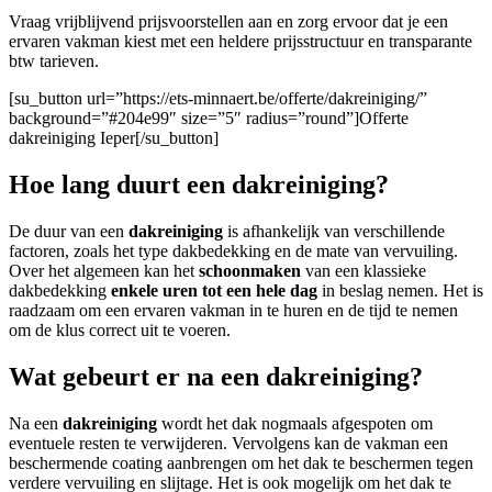
Vraag vrijblijvend prijsvoorstellen aan en zorg ervoor dat je een
ervaren vakman kiest met een heldere prijsstructuur en transparante
btw tarieven.
[su_button url=”https://ets-minnaert.be/offerte/dakreiniging/”
background=”#204e99″ size=”5″ radius=”round”]Offerte
dakreiniging Ieper[/su_button]
Hoe lang duurt een dakreiniging?
De duur van een
dakreiniging
is afhankelijk van verschillende
factoren, zoals het type dakbedekking en de mate van vervuiling.
Over het algemeen kan het
schoonmaken
van een klassieke
dakbedekking
enkele uren tot een hele dag
in beslag nemen. Het is
raadzaam om een ervaren vakman in te huren en de tijd te nemen
om de klus correct uit te voeren.
Wat gebeurt er na een dakreiniging?
Na een
dakreiniging
wordt het dak nogmaals afgespoten om
eventuele resten te verwijderen. Vervolgens kan de vakman een
beschermende coating aanbrengen om het dak te beschermen tegen
verdere vervuiling en slijtage. Het is ook mogelijk om het dak te