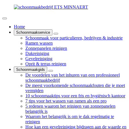
Home
Schoonmaakservice
Schoonmaak voor particulieren, bedrijven & industrie
Ramen wassen
Zonnepanelen reinigen
Dakreiniging
Gevelreiniging
Oprit & terras reinigen
Schoonmaakgids
De voordelen van het inhuren van een professioneel
schoonmaakbedrijf
De meest voorkomende schoonmaakfouten die je moet
vermijden
10 schoonmaaktips voor een fris en hygiënisch kantoor
7 tips voor het wassen van ramen als een pro
5 redenen waarom het reinigen van zonnepanelen
belangrijk is
Waarom het belangrijk is om je dak regelmatig te
reinigen
Hoe kan een gevelreiniging bijdragen aan de waarde en