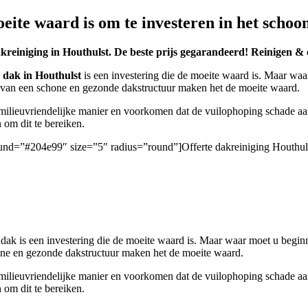
eite waard is om te investeren in het scho
akreiniging in Houthulst. De beste prijs gegarandeerd! Reinigen & o
 dak in Houthulst
is een investering die de moeite waard is. Maar wa
 van een schone en gezonde dakstructuur maken het de moeite waard.
ieuvriendelijke manier en voorkomen dat de vuilophoping schade aanrich
om dit te bereiken.
ground=”#204e99″ size=”5″ radius=”round”]Offerte dakreiniging Houthul
ak is een investering die de moeite waard is. Maar waar moet u begin
one en gezonde dakstructuur maken het de moeite waard.
ieuvriendelijke manier en voorkomen dat de vuilophoping schade aanrich
om dit te bereiken.