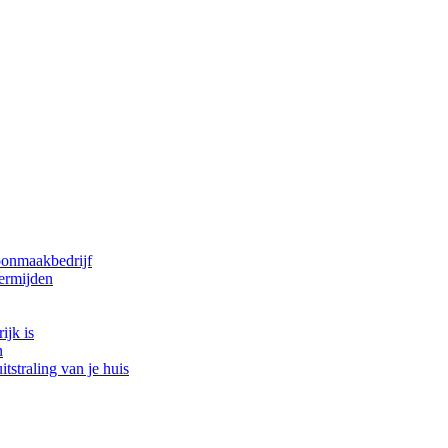
oonmaakbedrijf
ermijden
ijk is
n
tstraling van je huis