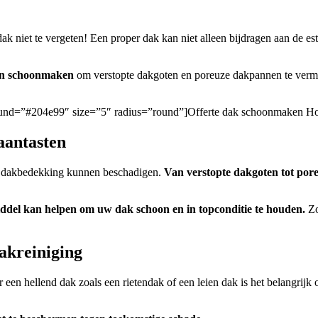
ak niet te vergeten! Een proper dak kan niet alleen bijdragen aan de 
ten schoonmaken
om verstopte dakgoten en poreuze dakpannen te vermijd
kground=”#204e99″ size=”5″ radius=”round”]Offerte dak schoonmaken Ho
aantasten
uw dakbedekking kunnen beschadigen.
Van verstopte dakgoten tot po
ddel kan helpen om uw dak schoon en in topconditie te houden.
Zo
dakreiniging
or een hellend dak zoals een rietendak of een leien dak is het belangrij