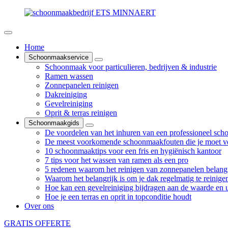
Home
Schoonmaakservice
Schoonmaak voor particulieren, bedrijven & industrie
Ramen wassen
Zonnepanelen reinigen
Dakreiniging
Gevelreiniging
Oprit & terras reinigen
Schoonmaakgids
De voordelen van het inhuren van een professioneel sch
De meest voorkomende schoonmaakfouten die je moet v
10 schoonmaaktips voor een fris en hygiënisch kantoor
7 tips voor het wassen van ramen als een pro
5 redenen waarom het reinigen van zonnepanelen belangr
Waarom het belangrijk is om je dak regelmatig te reinige
Hoe kan een gevelreiniging bijdragen aan de waarde en ui
Hoe je een terras en oprit in topconditie houdt
Over ons
GRATIS OFFERTE