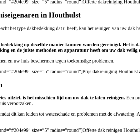
ground=”#204e99″ size=”5″ radius=”round”]Offerte dakreiniging Houthul
uiseigenaren in Houthulst
acht het type dakbedekking dat u heeft, kan het reinigen van uw dak 
dakbedekking op dezelfde manier kunnen worden gereinigd. Het is da
king en de juiste methoden en apparatuur heeft om uw dak veilig en 
omen en uw huis beschermen tegen toekomstige problemen.
ground=”#204e99″ size=”5″ radius=”round”]Prijs dakreiniging Houthulst
n
 uitziet, is het misschien tijd om uw dak te laten reinigen.
Een pro
uis veroorzaken.
omdat dit kan leiden tot waterschade en problemen met de afwatering. Al
ground=”#204e99″ size=”5″ radius=”round”]Offerte dak reinigen Houthul