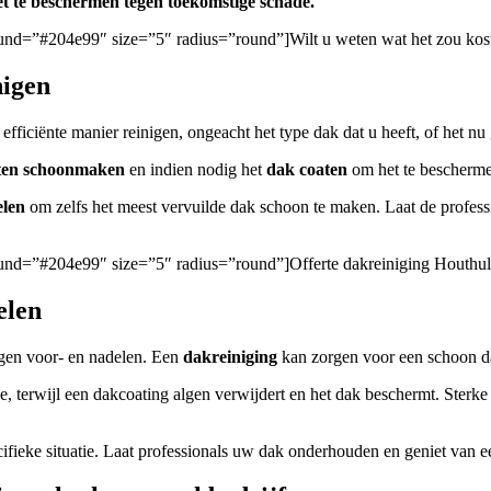
t te beschermen tegen toekomstige schade.
ground=”#204e99″ size=”5″ radius=”round”]Wilt u weten wat het zou ko
nigen
ficiënte manier reinigen, ongeacht het type dak dat u heeft, of het nu 
ten
schoonmaken
en indien nodig het
dak coaten
om het te bescherme
elen
om zelfs het meest vervuilde dak schoon te maken. Laat de profes
ground=”#204e99″ size=”5″ radius=”round”]Offerte dakreiniging Houthul
elen
igen voor- en nadelen. Een
dakreiniging
kan zorgen voor een schoon da
e, terwijl een dakcoating algen verwijdert en het dak beschermt. Ster
cifieke situatie. Laat professionals uw dak onderhouden en geniet van 