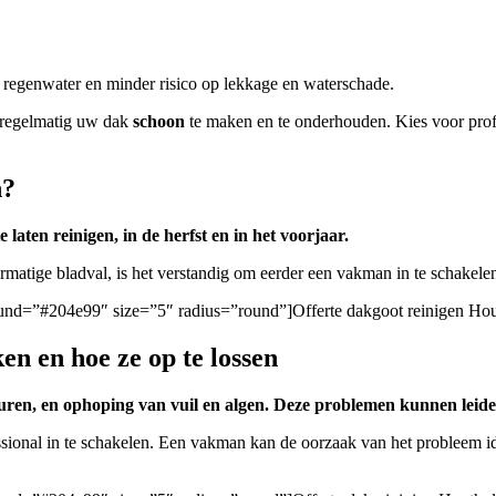
n regenwater en minder risico op lekkage en waterschade.
 regelmatig uw dak
schoon
te maken en te onderhouden. Kies voor prof
n?
laten reinigen, in de herfst en in het voorjaar.
vermatige bladval, is het verstandig om eerder een vakman in te schak
ground=”#204e99″ size=”5″ radius=”round”]Offerte dakgoot reinigen Hou
n en hoe ze op te lossen
uren, en ophoping van vuil en algen. Deze problemen kunnen leid
ssional in te schakelen. Een vakman kan de oorzaak van het probleem id