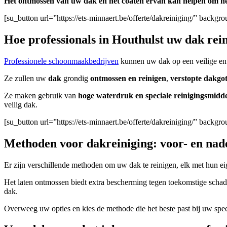
Het ontmossen van uw dak en het coaten ervan kan helpen om he
[su_button url=”https://ets-minnaert.be/offerte/dakreiniging/” back
Hoe professionals in Houthulst uw dak rei
Professionele schoonmaakbedrijven
kunnen uw dak op een veilige en ef
Ze zullen uw
dak
grondig
ontmossen en reinigen
,
verstopte dakgo
Ze maken gebruik van
hoge waterdruk en speciale reinigingsmidd
veilig dak.
[su_button url=”https://ets-minnaert.be/offerte/dakreiniging/” back
Methoden voor dakreiniging: voor- en nad
Er zijn verschillende methoden om uw dak te reinigen, elk met hun e
Het laten ontmossen biedt extra bescherming tegen toekomstige schad
dak.
Overweeg uw opties en kies de methode die het beste past bij uw spe