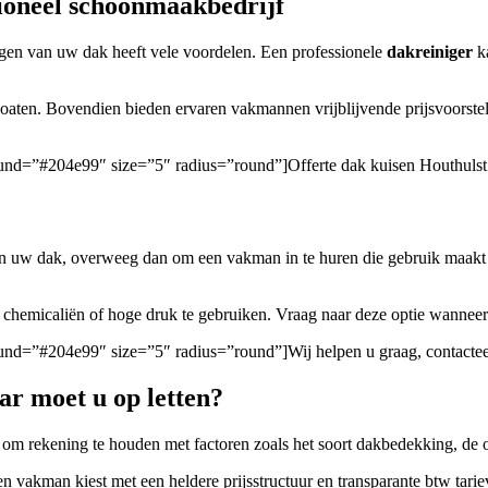
sioneel schoonmaakbedrijf
igen van uw dak heeft vele voordelen. Een professionele
dakreiniger
ka
oaten. Bovendien bieden ervaren vakmannen vrijblijvende prijsvoorstel
ground=”#204e99″ size=”5″ radius=”round”]Offerte dak kuisen Houthulst
 van uw dak, overweeg dan om een vakman in te huren die gebruik maakt
 chemicaliën of hoge druk te gebruiken. Vraag naar deze optie wannee
round=”#204e99″ size=”5″ radius=”round”]Wij helpen u graag, contacteer
ar moet u op letten?
jk om rekening te houden met factoren zoals het soort dakbedekking, d
ren vakman kiest met een heldere prijsstructuur en transparante btw tari