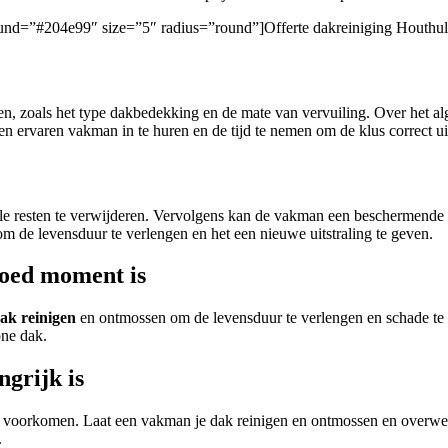
ground=”#204e99″ size=”5″ radius=”round”]Offerte dakreiniging Houthul
ren, zoals het type dakbedekking en de mate van vervuiling. Over het 
 ervaren vakman in te huren en de tijd te nemen om de klus correct uit
e resten te verwijderen. Vervolgens kan de vakman een beschermende 
 om de levensduur te verlengen en het een nieuwe uitstraling te geven.
goed moment is
ak reinigen
en ontmossen om de levensduur te verlengen en schade te
one dak.
ngrijk is
 te voorkomen. Laat een vakman je dak reinigen en ontmossen en overwee
.