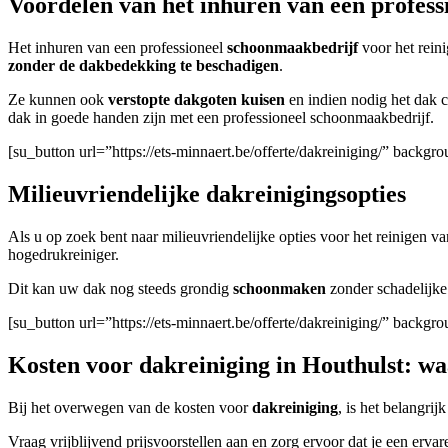
Voordelen van het inhuren van een profes
Het inhuren van een professioneel
schoonmaakbedrijf
voor het rein
zonder de dakbedekking te beschadigen
.
Ze kunnen ook
verstopte dakgoten kuisen
en indien nodig het dak c
dak in goede handen zijn met een professioneel schoonmaakbedrijf.
[su_button url=”https://ets-minnaert.be/offerte/dakreiniging/” back
Milieuvriendelijke dakreinigingsopties
Als u op zoek bent naar milieuvriendelijke opties voor het reinigen
hogedrukreiniger.
Dit kan uw dak nog steeds grondig
schoonmaken
zonder schadelijke
[su_button url=”https://ets-minnaert.be/offerte/dakreiniging/” backg
Kosten voor dakreiniging in Houthulst: wa
Bij het overwegen van de kosten voor
dakreiniging
, is het belangri
Vraag vrijblijvend prijsvoorstellen aan en zorg ervoor dat je een erva