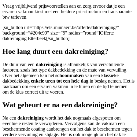
Vraag vrijblijvend prijsvoorstellen aan en zorg ervoor dat je een
ervaren vakman kiest met een heldere prijsstructuur en transparante
btw tarieven.
[su_button url=”https://ets-minnaert.be/offerte/dakreiniging/”
background=”#204e99″ size=”5″ radius=”round”]Offerte
dakreiniging Etterbeek[/su_button]
Hoe lang duurt een dakreiniging?
De duur van een
dakreiniging
is afhankelijk van verschillende
factoren, zoals het type dakbedekking en de mate van vervuiling.
Over het algemeen kan het
schoonmaken
van een klassieke
dakbedekking
enkele uren tot een hele dag
in beslag nemen. Het is
raadzaam om een ervaren vakman in te huren en de tijd te nemen
om de klus correct uit te voeren.
Wat gebeurt er na een dakreiniging?
Na een
dakreiniging
wordt het dak nogmaals afgespoten om
eventuele resten te verwijderen. Vervolgens kan de vakman een
beschermende coating aanbrengen om het dak te beschermen tegen
verdere vervuiling en slijtage. Het is ook mogelijk om het dak te