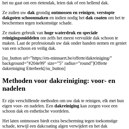
het nu gaat om een rietendak, leien dak of een hellend dak.
Ze zullen uw
dak
grondig
ontmossen en reinigen
,
verstopte
dakgoten
schoonmaken
en indien nodig het
dak coaten
om het te
beschermen tegen toekomstige schade.
Ze maken gebruik van
hoge waterdruk en speciale
reinigingsmiddelen
om zelfs het meest vervuilde dak schoon te
maken. Laat de professionals uw dak onder handen nemen en geniet
van een schoon en veilig dak.
[su_button url=”https://ets-minnaert.be/offerte/dakreiniging/”
background=”#204e99″ size=”5″ radius=”round”]Offerte
dakreiniging Etterbeek[/su_button]
Methoden voor dakreiniging: voor- en
nadelen
Er zijn verschillende methoden om uw dak te reinigen, elk met hun
eigen voor- en nadelen. Een
dakreiniging
kan zorgen voor een
schoon dak en esthetische voordelen.
Het laten ontmossen biedt extra bescherming tegen toekomstige
schade, terwijl een dakcoating algen verwijdert en het dak