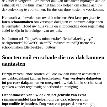
dak niet te vergeten! Een proper dak kan niet alleen bijdragen aan de
esthetiek van uw huis, maar het kan ook helpen om schade aan uw
dakbedekking te voorkomen. En dus om dure kosten te voorkomen.
Het wordt aanbevolen om uw dak minstens
één keer per jaar te
laten schoonmaken
om verstopte dakgoten en poreuze dakpannen
te vermijden. Houd uw huis veilig en in topconditie door regelmatig
actief te zijn in het reinigen van uw dak.
[su_button url=”https://ets-minnaert.be/offerte/dakreiniging/”
background=”#204e99″ size=”5″ radius=”round”]Offerte dak
schoonmaken Etterbeek[/su_button]
Soorten vuil en schade die uw dak kunnen
aantasten
Er zijn verschillende soorten vuil die uw dak kunnen aantasten en
uw dakbedekking kunnen beschadigen.
Van verstopte dakgoten
tot poreuze dakpannen en mosgroei
, uw dak kan in slechte staat
geraken zonder regelmatig onderhoud en reiniging.
Het ontmossen van uw dak en het gebruik van extra
reinigingsmiddel kan helpen om uw dak schoon en in
topconditie te houden.
Zorg voor een proper dak en vermijd