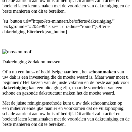
schade aanricht aan uw huis of bedrijf. Dit artikel zal u actief en
boeiend laten kennismaken met de voordelen van dakreiniging en de
beste manieren om dit te bereiken.
[su_button url=”https://ets-minnaert.be/offerte/dakreiniging/”
background=”#204e99″ size=”5″ radius=”round”]Offerte
dakreiniging Etterbeek[/su_button]
Dakreiniging & dak ontmossen
Of u nu een huis- of bedrijfseigenaar bent, het
schoonmaken
van
uw dak is een investering die de moeite waard is. Maar waar moet u
beginnen? Het kiezen van de juiste vakman en de beste aanpak voor
dakreiniging
kan een uitdaging zijn, maar de voordelen van een
schone en gezonde dakstructuur maken het de moeite waard.
Met de juiste reinigingsmethode kunt u uw dak schoonmaken op
een milieuvriendelijke manier en voorkomen dat de vuilophoping
schade aanricht aan uw huis of bedrijf. Dit artikel zal u actief en
boeiend laten kennismaken met de voordelen van dakreiniging en de
beste manieren om dit te bereiken.