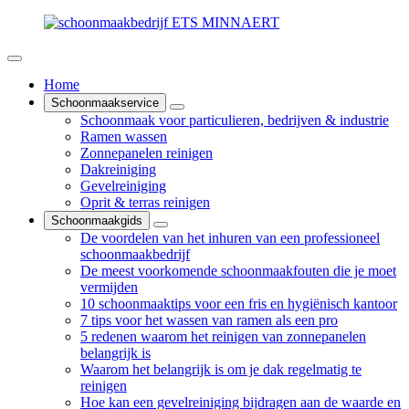
Home
Schoonmaakservice
Schoonmaak voor particulieren, bedrijven & industrie
Ramen wassen
Zonnepanelen reinigen
Dakreiniging
Gevelreiniging
Oprit & terras reinigen
Schoonmaakgids
De voordelen van het inhuren van een professioneel
schoonmaakbedrijf
De meest voorkomende schoonmaakfouten die je moet
vermijden
10 schoonmaaktips voor een fris en hygiënisch kantoor
7 tips voor het wassen van ramen als een pro
5 redenen waarom het reinigen van zonnepanelen
belangrijk is
Waarom het belangrijk is om je dak regelmatig te
reinigen
Hoe kan een gevelreiniging bijdragen aan de waarde en