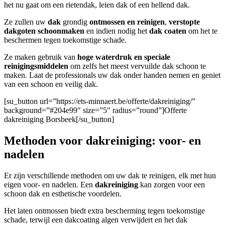
het nu gaat om een rietendak, leien dak of een hellend dak.
Ze zullen uw
dak
grondig
ontmossen en reinigen
,
verstopte
dakgoten
schoonmaken
en indien nodig het
dak coaten
om het te
beschermen tegen toekomstige schade.
Ze maken gebruik van
hoge waterdruk en speciale
reinigingsmiddelen
om zelfs het meest vervuilde dak schoon te
maken. Laat de professionals uw dak onder handen nemen en geniet
van een schoon en veilig dak.
[su_button url=”https://ets-minnaert.be/offerte/dakreiniging/”
background=”#204e99″ size=”5″ radius=”round”]Offerte
dakreiniging Borsbeek[/su_button]
Methoden voor dakreiniging: voor- en
nadelen
Er zijn verschillende methoden om uw dak te reinigen, elk met hun
eigen voor- en nadelen. Een
dakreiniging
kan zorgen voor een
schoon dak en esthetische voordelen.
Het laten ontmossen biedt extra bescherming tegen toekomstige
schade, terwijl een dakcoating algen verwijdert en het dak