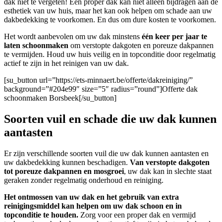
dak niet te vergeten! Een proper dak kan niet alleen bijdragen aan de
esthetiek van uw huis, maar het kan ook helpen om schade aan uw
dakbedekking te voorkomen. En dus om dure kosten te voorkomen.
Het wordt aanbevolen om uw dak minstens
één keer per jaar te
laten schoonmaken
om verstopte dakgoten en poreuze dakpannen
te vermijden. Houd uw huis veilig en in topconditie door regelmatig
actief te zijn in het reinigen van uw dak.
[su_button url=”https://ets-minnaert.be/offerte/dakreiniging/”
background=”#204e99″ size=”5″ radius=”round”]Offerte dak
schoonmaken Borsbeek[/su_button]
Soorten vuil en schade die uw dak kunnen
aantasten
Er zijn verschillende soorten vuil die uw dak kunnen aantasten en
uw dakbedekking kunnen beschadigen.
Van verstopte dakgoten
tot poreuze dakpannen en mosgroei
, uw dak kan in slechte staat
geraken zonder regelmatig onderhoud en reiniging.
Het ontmossen van uw dak en het gebruik van extra
reinigingsmiddel kan helpen om uw dak schoon en in
topconditie te houden.
Zorg voor een proper dak en vermijd