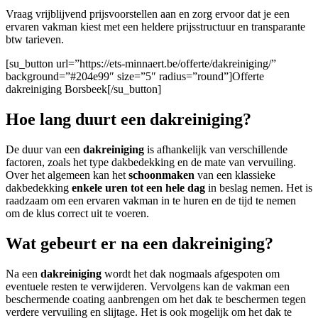
Vraag vrijblijvend prijsvoorstellen aan en zorg ervoor dat je een
ervaren vakman kiest met een heldere prijsstructuur en transparante
btw tarieven.
[su_button url=”https://ets-minnaert.be/offerte/dakreiniging/”
background=”#204e99″ size=”5″ radius=”round”]Offerte
dakreiniging Borsbeek[/su_button]
Hoe lang duurt een dakreiniging?
De duur van een
dakreiniging
is afhankelijk van verschillende
factoren, zoals het type dakbedekking en de mate van vervuiling.
Over het algemeen kan het
schoonmaken
van een klassieke
dakbedekking
enkele uren tot een hele dag
in beslag nemen. Het is
raadzaam om een ervaren vakman in te huren en de tijd te nemen
om de klus correct uit te voeren.
Wat gebeurt er na een dakreiniging?
Na een
dakreiniging
wordt het dak nogmaals afgespoten om
eventuele resten te verwijderen. Vervolgens kan de vakman een
beschermende coating aanbrengen om het dak te beschermen tegen
verdere vervuiling en slijtage. Het is ook mogelijk om het dak te