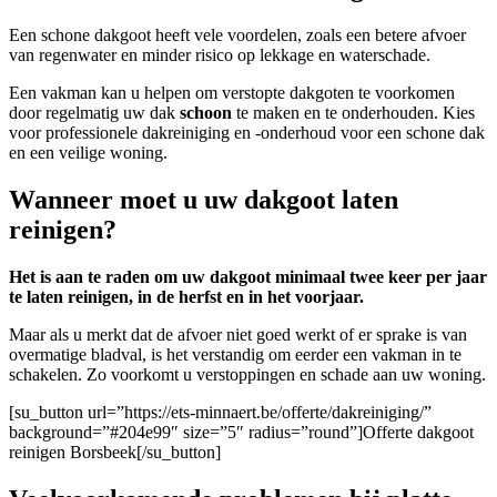
Een schone dakgoot heeft vele voordelen, zoals een betere afvoer
van regenwater en minder risico op lekkage en waterschade.
Een vakman kan u helpen om verstopte dakgoten te voorkomen
door regelmatig uw dak
schoon
te maken en te onderhouden. Kies
voor professionele dakreiniging en -onderhoud voor een schone dak
en een veilige woning.
Wanneer moet u uw dakgoot laten
reinigen?
Het is aan te raden om uw dakgoot minimaal twee keer per jaar
te laten reinigen, in de herfst en in het voorjaar.
Maar als u merkt dat de afvoer niet goed werkt of er sprake is van
overmatige bladval, is het verstandig om eerder een vakman in te
schakelen. Zo voorkomt u verstoppingen en schade aan uw woning.
[su_button url=”https://ets-minnaert.be/offerte/dakreiniging/”
background=”#204e99″ size=”5″ radius=”round”]Offerte dakgoot
reinigen Borsbeek[/su_button]