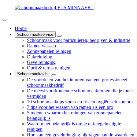
Home
Schoonmaakservice
Schoonmaak voor particulieren, bedrijven & industrie
Ramen wassen
Zonnepanelen reinigen
Dakreiniging
Gevelreiniging
Oprit & terras reinigen
Schoonmaakgids
De voordelen van het inhuren van een professioneel
schoonmaakbedrijf
De meest voorkomende schoonmaakfouten die je moet
vermijden
10 schoonmaaktips voor een fris en hygiënisch kantoor
7 tips voor het wassen van ramen als een pro
5 redenen waarom het reinigen van zonnepanelen
belangrijk is
Waarom het belangrijk is om je dak regelmatig te
reinigen
Hoe kan een gevelreiniging bijdragen aan de waarde en