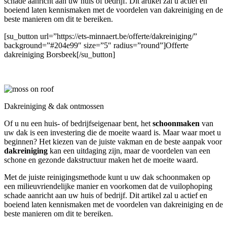
schade aanricht aan uw huis of bedrijf. Dit artikel zal u actief en
boeiend laten kennismaken met de voordelen van dakreiniging en de
beste manieren om dit te bereiken.
[su_button url=”https://ets-minnaert.be/offerte/dakreiniging/”
background=”#204e99″ size=”5″ radius=”round”]Offerte
dakreiniging Borsbeek[/su_button]
Dakreiniging & dak ontmossen
Of u nu een huis- of bedrijfseigenaar bent, het
schoonmaken
van
uw dak is een investering die de moeite waard is. Maar waar moet u
beginnen? Het kiezen van de juiste vakman en de beste aanpak voor
dakreiniging
kan een uitdaging zijn, maar de voordelen van een
schone en gezonde dakstructuur maken het de moeite waard.
Met de juiste reinigingsmethode kunt u uw dak schoonmaken op
een milieuvriendelijke manier en voorkomen dat de vuilophoping
schade aanricht aan uw huis of bedrijf. Dit artikel zal u actief en
boeiend laten kennismaken met de voordelen van dakreiniging en de
beste manieren om dit te bereiken.